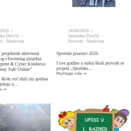
/2026
18/06/2026
nka Devčić
Jasminka Devčić
i - Naslovna
Novosti - Naslovna
 projektnih aktivnosti
Sportski praznici 2026.
g eTwinning projekta
I ove godine u našoj školi provodi se
tprint & Cyber Kindness:
projekt „Sportski…
Stay Safe Online“
Pročitajte više
 škole već duži niz godina
djeluju u…
e