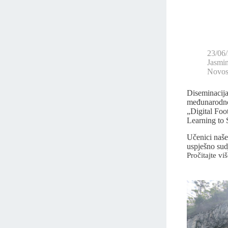
23/06
Jasmi
Novost
Diseminacija
međunarodno
„Digital Foo
Learning to 
Učenici naše
uspješno su
Pročitajte viš