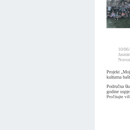
10/06
Jasmi
Novost
Projekt „Moj
kulturna baš
Područna ško
godine uspj
Pročitajte viš