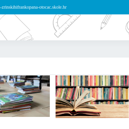
zrinskihifrankopana-otocac.skole.hr