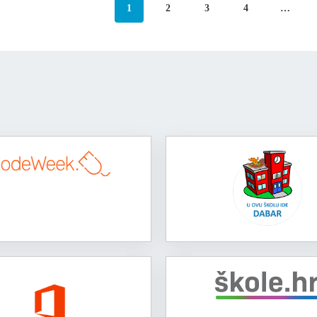
1
2
3
4
…