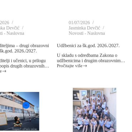
/2026
01/07/2026
nka Devčić
Jasminka Devčić
i - Naslovna
Novosti - Naslovna
diteljima – drugi obrazovni
Udžbenici za šk.god. 2026./2027.
 šk.god. 2026./2027.
U skladu s odredbama Zakona o
itelji i učenici, u prilogu
udžbenicima i drugim obrazovnim…
 popis drugih obrazovnih…
Pročitajte više
e