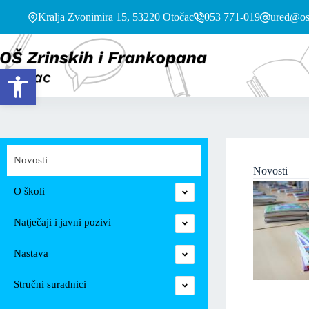
Kralja Zvonimira 15, 53220 Otočac
053 771-019
ured@os-
Open toolbar
Novosti
Novosti
O školi
Natječaji i javni pozivi
Nastava
Stručni suradnici