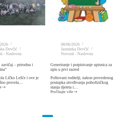
/2026
08/06/2026
nka Devčić
Jasminka Devčić
i - Naslovna
Novosti - Naslovna
 zavičaj – prirodna i
Generiranje i potpisivanje upisnica za
tina“
upis u prvi razred
la Ličko Lešće i ove je
Poštovani roditelji, nakon provedenog
ešno provela…
postupka utvrđivanja psihofizičkog
e
stanja djeteta i…
Pročitajte više