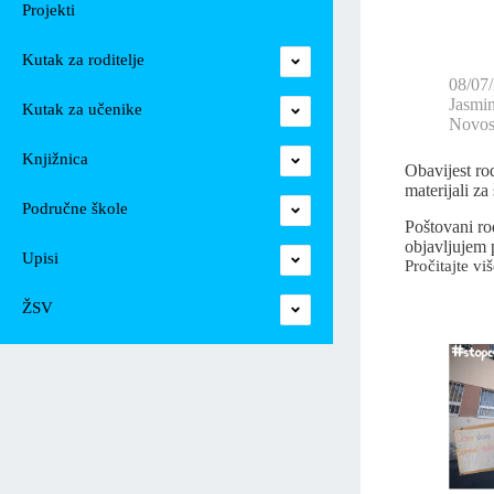
Projekti
Kutak za roditelje
08/07
Jasmi
Kutak za učenike
Novost
Knjižnica
Obavijest ro
materijali za
Područne škole
Poštovani rod
objavljujem
Upisi
Pročitajte viš
ŽSV