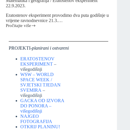
Matematika i geografija / Eratostenov eksperiment
22.9.2023.
Eratostenov eksperiment provodimo dva puta godišnje u
vrijeme ravnodnevnice 21.3.…
Pročitajte više
PROJEKTI-
planirani i ostvareni
ERATOSTENOV
EKSPERIMENT
–
višegodišnji
WSW – WORLD
SPACE WEEK /
SVJETSKI TJEDAN
SVEMIRA
–
višegodišnji
GACKA OD IZVORA
DO PONORA –
višegodišnji
NAJGEO
FOTOGRAFIJA
OTKRIJ PLANINU!