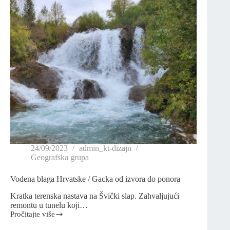
24/09/2023
admin_kt-dizajn
Geografska grupa
Vodena blaga Hrvatske / Gacka od izvora do ponora
Kratka terenska nastava na Švički slap. Zahvaljujući
remontu u tunelu koji…
Pročitajte više