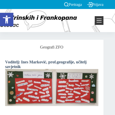
Pretraga
Prijava
Open toolbar
Geografi ZFO
Voditelj: Ines Marković, prof.geografije, učitelj
savjetnik