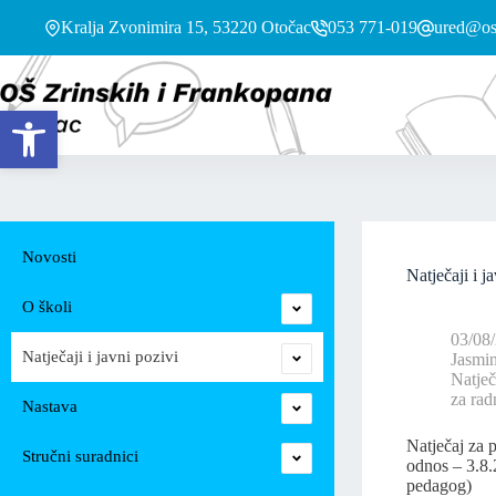
Kralja Zvonimira 15, 53220 Otočac
053 771-019
ured@os-
Open toolbar
Novosti
Natječaji i j
O školi
03/08
Natječaji i javni pozivi
Jasmi
Natječa
za rad
Nastava
Natječaj za 
Stručni suradnici
odnos – 3.8.
pedagog)