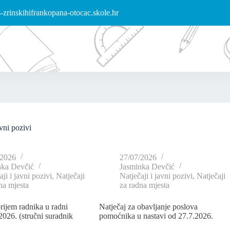
zrinskihifrankopana-otocac.skole.hr
avni pozivi
/2026
27/07/2026
nka Devčić
Jasminka Devčić
ji i javni pozivi
,
Natječaji
Natječaji i javni pozivi
,
Natječaji
na mjesta
za radna mjesta
prijem radnika u radni
Natječaj za obavljanje poslova
2026. (stručni suradnik
pomoćnika u nastavi od 27.7.2026.