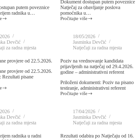
Dokument dostupan putem poveznice
dostupan putem poveznice
Natječaj za obavljanje poslova
prijem radnika u…
pomoćnika u…
e
Pročitajte više
/2026
18/05/2026
nka Devčić
Jasminka Devčić
aji za radna mjesta
Natječaji za radna mjesta
sane provjere od 22.5.2026.
Poziv na vrednovanje kandidata
prijavljenih na natječaj od 29.4.2026.
sane provjere od 22.5.2026.
godine – administrativni referent
: Rezultati pisane
Priloženi dokumenti: Poziv na pisano
e
testiranje, administrativni referent
Pročitajte više
/2026
17/04/2026
nka Devčić
Jasminka Devčić
aji za radna mjesta
Natječaji za radna mjesta
prijem radnika u radni
Rezultati odabira po Natječaju od 16.