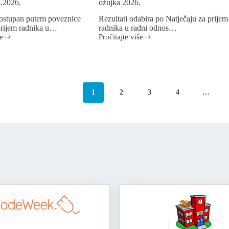
.2026.
ožujka 2026.
dostupan putem poveznice
Rezultati odabira po Natječaju za prijem
prijem radnika u…
radnika u radni odnos…
e
Pročitajte više
1
2
3
4
…