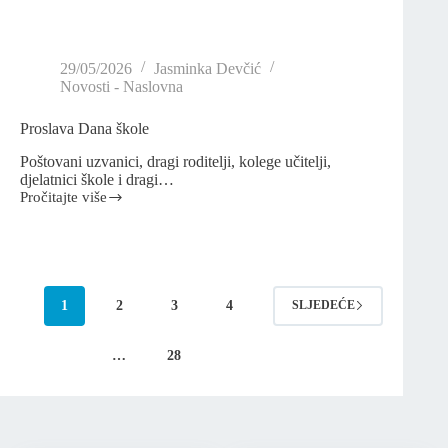
29/05/2026
Jasminka Devčić
Novosti - Naslovna
Proslava Dana škole
Poštovani uzvanici, dragi roditelji, kolege učitelji,
djelatnici škole i dragi…
Pročitajte više
1
2
3
4
SLJEDEĆE
…
28