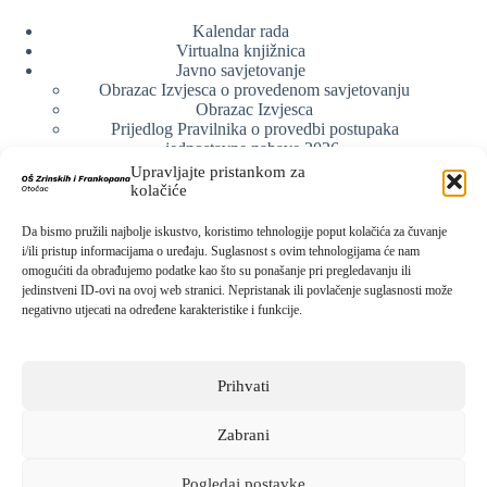
Kalendar rada
Virtualna knjižnica
Javno savjetovanje
Obrazac Izvjesca o provedenom savjetovanju
Obrazac Izvjesca
Prijedlog Pravilnika o provedbi postupaka
jednostavne nabave 2026.
Obrazlozenje uz prijedlog Pravilnika o provedbi
Upravljajte pristankom za
postupka jednostavne nabave
kolačiće
Obrazac sudjelovanja u savjetovanju s javnošću
Web arhiva
Da bismo pružili najbolje iskustvo, koristimo tehnologije poput kolačića za čuvanje
Politika o zaštiti privatnosti
i/ili pristup informacijama o uređaju. Suglasnost s ovim tehnologijama će nam
omogućiti da obrađujemo podatke kao što su ponašanje pri pregledavanju ili
jedinstveni ID-ovi na ovoj web stranici. Nepristanak ili povlačenje suglasnosti može
negativno utjecati na određene karakteristike i funkcije.
Kontak info
Adresa:
Prihvati
Kralja Zvonimira 15, 53220 Otočac
Kontakt broj:
053 771-019
Zabrani
Email:
ured@os-zrinskihifrankopana-otocac.skole.hr
Pogledaj postavke