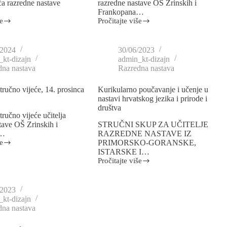
ća razredne nastave
razredne nastave OŠ Zrinskih i
Frankopana…
e
Pročitajte više
/2024
30/06/2023
kt-dizajn
admin_kt-dizajn
dna nastava
Razredna nastava
tručno vijeće, 14. prosinca
Kurikularno poučavanje i učenje u
nastavi hrvatskog jezika i prirode i
društva
ručno vijeće učitelja
tave OŠ Zrinskih i
STRUČNI SKUP ZA UČITELJE
a…
RAZREDNE NASTAVE IZ
e
PRIMORSKO-GORANSKE,
ISTARSKE I…
Pročitajte više
/2023
kt-dizajn
dna nastava