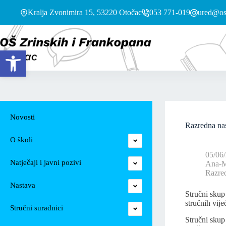
Kralja Zvonimira 15, 53220 Otočac
053 771-019
ured@os-
Open toolbar
Novosti
Razredna na
O školi
05/06
Natječaji i javni pozivi
Ana-M
Razre
Nastava
Stručni skup
stručnih vije
Stručni suradnici
Stručni skup