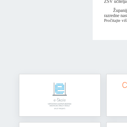
ŽSV učitelja
Županijsko 
razredne na
Pročitajte viš