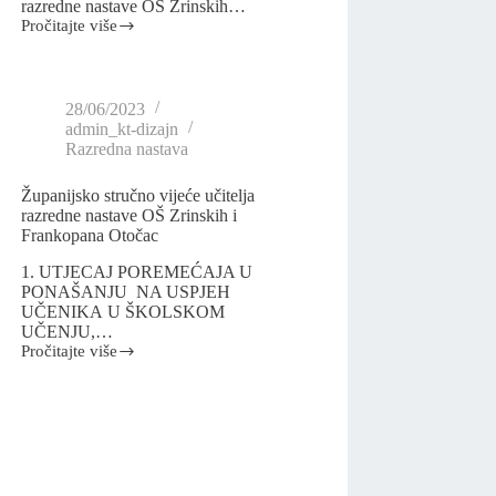
razredne nastave OŠ Zrinskih…
Pročitajte više
28/06/2023
admin_kt-dizajn
Razredna nastava
Županijsko stručno vijeće učitelja
razredne nastave OŠ Zrinskih i
Frankopana Otočac
1. UTJECAJ POREMEĆAJA U
PONAŠANJU NA USPJEH
UČENIKA U ŠKOLSKOM
UČENJU,…
Pročitajte više