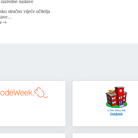
 razredne nastave
stručno vijeće učitelja
stave…
e