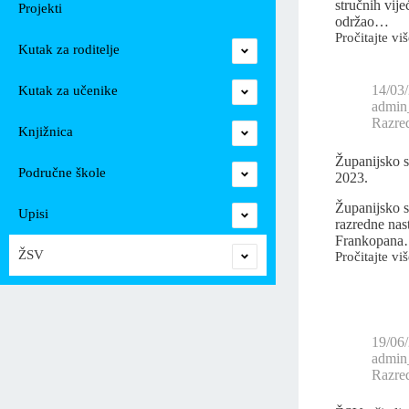
stručnih vije
Projekti
održao…
Pročitajte viš
Kutak za roditelje
14/03
Kutak za učenike
admin_
Razre
Knjižnica
Županijsko s
Područne škole
2023.
Županijsko st
Upisi
razredne nas
Frankopan
ŽSV
Pročitajte viš
19/06
admin_
Razre