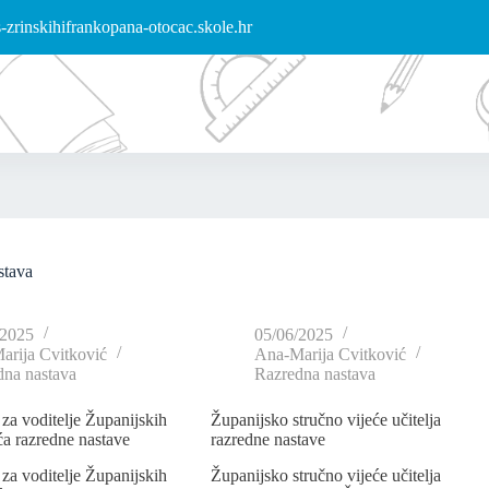
zrinskihifrankopana-otocac.skole.hr
stava
/2025
05/06/2025
arija Cvitković
Ana-Marija Cvitković
dna nastava
Razredna nastava
 za voditelje Županijskih
Županijsko stručno vijeće učitelja
ća razredne nastave
razredne nastave
 za voditelje Županijskih
Županijsko stručno vijeće učitelja