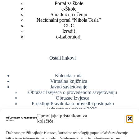
Portal za škole
e-Škole
Suradnici u učenju
Nacionalni portal “Nikola Tesla”
CUC
Izradi!
e-Laboratorij
Ostali linkovi
Kalendar rada
Virtualna knjižnica
Javno savjetovanje
Obrazac Izvjesca o provedenom savjetovanju
Obrazac Izvjesca
Prijedlog Pravilnika o provedbi postupaka
jednostavne nabave 2026.
Obrazlozenje uz prijedlog Pravilnika o provedbi
Upravljajte pristankom za
postupka jednostavne nabave
kolačiće
Obrazac sudjelovanja u savjetovanju s javnošću
Web arhiva
Da bismo pružili najbolje iskustvo, koristimo tehnologije poput kolačića za čuvanje
Politika o zaštiti privatnosti
i/ili pristup informacijama o uređaju. Suglasnost s ovim tehnologijama će nam