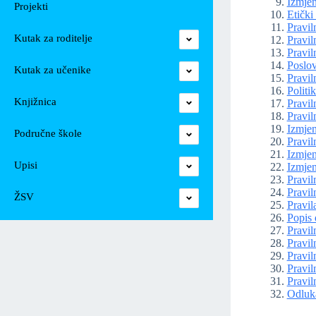
Izmjen
Projekti
Etički
Pravil
Kutak za roditelje
Pravil
Pravil
Poslov
Kutak za učenike
Pravil
Politik
Knjižnica
Pravil
Pravil
Izmjen
Područne škole
Pravil
Izmjen
Upisi
Izmjen
Pravil
Pravil
ŽSV
Pravil
Popis 
Pravil
Pravil
Pravil
Pravil
Pravil
Odluka