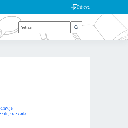
Prijava
dravlje
nskih proizvoda