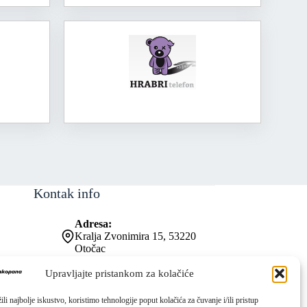
Kontak info
Adresa:
Kralja Zvonimira 15, 53220
Otočac
Kontakt broj:
053 771-019
Upravljajte pristankom za kolačiće
Email:
ured@os-zrinskihifrankopana-
li najbolje iskustvo, koristimo tehnologije poput kolačića za čuvanje i/ili pristup