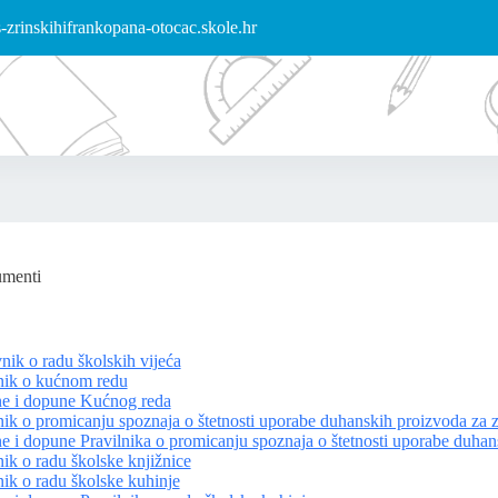
zrinskihifrankopana-otocac.skole.hr
umenti
nik o radu školskih vijeća
nik o kućnom redu
ne i dopune Kućnog reda
nik o promicanju spoznaja o štetnosti uporabe duhanskih proizvoda za z
e i dopune Pravilnika o promicanju spoznaja o štetnosti uporabe duha
nik o radu školske knjižnice
nik o radu školske kuhinje