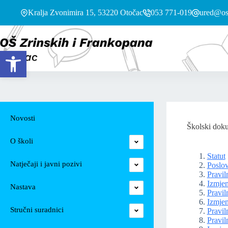
Kralja Zvonimira 15, 53220 Otočac
053 771-019
ured@os-
Open toolbar
Novosti
Školski dok
O školi
Statut
Natječaji i javni pozivi
Poslov
Pravil
Izmje
Nastava
Pravil
Izmjen
Stručni suradnici
Pravil
Pravil