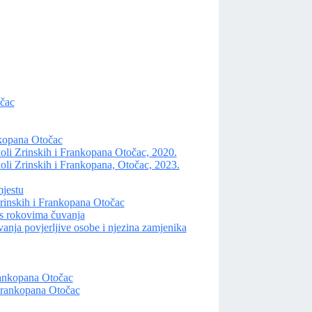
očac
nkopana Otočac
oli Zrinskih i Frankopana Otočac, 2020.
oli Zrinskih i Frankopana, Otočac, 2023.
mjestu
inskih i Frankopana Otočac
s rokovima čuvanja
vanja povjerljive osobe i njezina zamjenika
Frankopana Otočac
 Frankopana Otočac