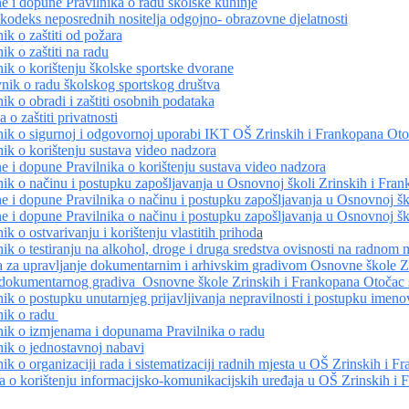
e i dopune Pravilnika o radu školske kuhinje
 kodeks neposrednih nositelja odgojno- obrazovne djelatnosti
nik o zaštiti od požara
nik o zaštiti na radu
nik o korištenju školske sportske dvorane
nik o radu školskog sportskog društva
nik o obradi i zaštiti osobnih podataka
a o zaštiti privatnosti
nik o sigurnoj i odgovornoj uporabi IKT OŠ Zrinskih i Frankopana Ot
nik o korištenju sustava
video nadzora
e i dopune Pravilnika o korištenju sustava video nadzora
nik o načinu i postupku zapošljavanja u Osnovnoj školi Zrinskih i Fra
e i dopune Pravilnika o načinu i postupku zapošljavanja u Osnovnoj šk
e i dopune Pravilnika o načinu i postupku zapošljavanja u Osnovnoj šk
nik o ostvarivanju i korištenju vlastitih prihod
a
nik o testiranju na alkohol, droge i druga sredstva ovisnosti na radnom 
a za upravljanje dokumentarnim i arhivskim gradivom
Osnovne škole Zr
dokumentarnog gradiva Osnovne škole Zrinskih i Frankopana Otočac 
nik o postupku unutarnjeg prijavljivanja nepravilnosti i postupku imeno
nik o radu
nik o izmjenama i dopunama Pravilnika o radu
nik o jednostavnoj nabavi
nik o organizaciji rada i sistematizaciji radnih mjesta u OŠ Zrinskih i 
 o korištenju informacijsko-komunikacijskih uređaja u OŠ Zrinskih i