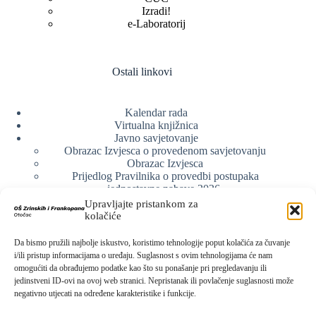
Izradi!
e-Laboratorij
Ostali linkovi
Kalendar rada
Virtualna knjižnica
Javno savjetovanje
Obrazac Izvjesca o provedenom savjetovanju
Obrazac Izvjesca
Prijedlog Pravilnika o provedbi postupaka
jednostavne nabave 2026.
Obrazlozenje uz prijedlog Pravilnika o provedbi
Upravljajte pristankom za
postupka jednostavne nabave
kolačiće
Obrazac sudjelovanja u savjetovanju s javnošću
Web arhiva
Da bismo pružili najbolje iskustvo, koristimo tehnologije poput kolačića za čuvanje
Politika o zaštiti privatnosti
i/ili pristup informacijama o uređaju. Suglasnost s ovim tehnologijama će nam
omogućiti da obrađujemo podatke kao što su ponašanje pri pregledavanju ili
jedinstveni ID-ovi na ovoj web stranici. Nepristanak ili povlačenje suglasnosti može
negativno utjecati na određene karakteristike i funkcije.
Kontak info