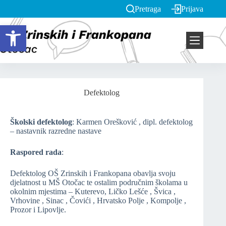
Pretraga
Prijava
Open toolbar
Defektolog
Školski defektolog
: Karmen Orešković , dipl. defektolog
– nastavnik razredne nastave
Raspored rada
:
Defektolog OŠ Zrinskih i Frankopana obavlja svoju
djelatnost u MŠ Otočac te ostalim područnim školama u
okolnim mjestima – Kuterevo, Ličko Lešće , Švica ,
Vrhovine , Sinac , Čovići , Hrvatsko Polje , Kompolje ,
Prozor i Lipovlje.