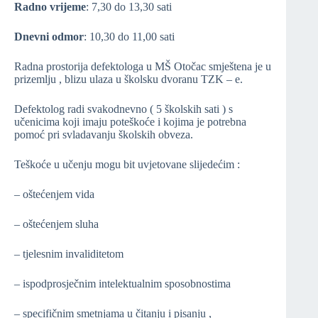
Radno vrijeme
: 7,30 do 13,30 sati
Dnevni odmor
: 10,30 do 11,00 sati
Radna prostorija defektologa u MŠ Otočac smještena je u
prizemlju , blizu ulaza u školsku dvoranu TZK – e.
Defektolog radi svakodnevno ( 5 školskih sati ) s
učenicima koji imaju poteškoće i kojima je potrebna
pomoć pri svladavanju školskih obveza.
Teškoće u učenju mogu bit uvjetovane slijedećim :
– oštećenjem vida
– oštećenjem sluha
– tjelesnim invaliditetom
– ispodprosječnim intelektualnim sposobnostima
– specifičnim smetnjama u čitanju i pisanju ,