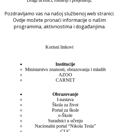
Dragi učenici, roditelji i posjetitelji,
Pozdravljamo vas na našoj službenoj web stranici.
Ovdje možete pronaći informacije o našim
programima, aktivnostima i događanjima.
Korisni linkovi
Institucije
Ministarstvo znanosti, obrazovanja i mladih
AZOO
CARNET
Obrazovanje
I-nastava
Škola za život
Portal za škole
e-Škole
Suradnici u učenju
Nacionalni portal “Nikola Tesla”
CUC