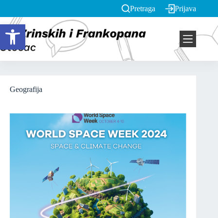
Pretraga
Prijava
Open toolbar
Geografija