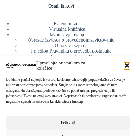
Ostali linkovi
Kalendar rada
Virtualna knjižnica
Javno savjetovanje
Obrazac Izvjesca o provedenom savjetovanju
Obrazac Izvjesca
Prijedlog Pravilnika o provedbi postupaka
jednostavne nabave 2026.
Obrazlozenje uz prijedlog Pravilnika o provedbi
Upravljajte pristankom za
postupka jednostavne nabave
kolačiće
Obrazac sudjelovanja u savjetovanju s javnošću
Web arhiva
Da bismo pružili najbolje iskustvo, koristimo tehnologije poput kolačića za čuvanje
Politika o zaštiti privatnosti
i/ili pristup informacijama o uređaju. Suglasnost s ovim tehnologijama će nam
omogućiti da obrađujemo podatke kao što su ponašanje pri pregledavanju ili
jedinstveni ID-ovi na ovoj web stranici. Nepristanak ili povlačenje suglasnosti može
negativno utjecati na određene karakteristike i funkcije.
Kontak info
Adresa:
Prihvati
Kralja Zvonimira 15, 53220 Otočac
Kontakt broj:
053 771-019