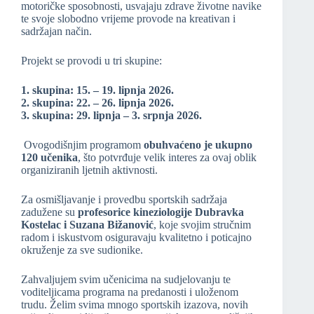
motoričke sposobnosti, usvajaju zdrave životne navike
te svoje slobodno vrijeme provode na kreativan i
sadržajan način.
Projekt se provodi u tri skupine:
1. skupina: 15. – 19. lipnja 2026.
2. skupina: 22. – 26. lipnja 2026.
3. skupina: 29. lipnja – 3. srpnja 2026.
Ovogodišnjim programom
obuhvaćeno je ukupno
120 učenika
, što potvrđuje velik interes za ovaj oblik
organiziranih ljetnih aktivnosti.
Za osmišljavanje i provedbu sportskih sadržaja
zadužene su
profesorice kineziologije Dubravka
Kostelac i Suzana Bižanović
, koje svojim stručnim
radom i iskustvom osiguravaju kvalitetno i poticajno
okruženje za sve sudionike.
Zahvaljujem svim učenicima na sudjelovanju te
voditeljicama programa na predanosti i uloženom
trudu. Želim svima mnogo sportskih izazova, novih