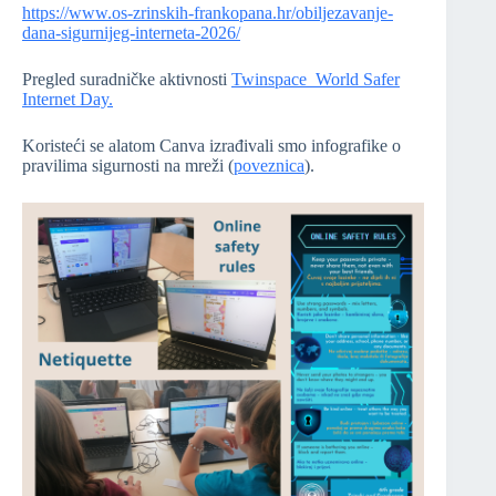
https://www.os-zrinskih-frankopana.hr/obiljezavanje-
dana-sigurnijeg-interneta-2026/
Pregled suradničke aktivnosti
Twinspace World Safer
Internet Day.
Koristeći se alatom Canva izrađivali smo infografike o
pravilima sigurnosti na mreži (
poveznica
).