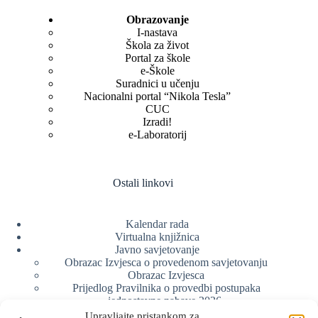
Obrazovanje
I-nastava
Škola za život
Portal za škole
e-Škole
Suradnici u učenju
Nacionalni portal “Nikola Tesla”
CUC
Izradi!
e-Laboratorij
Ostali linkovi
Kalendar rada
Virtualna knjižnica
Javno savjetovanje
Obrazac Izvjesca o provedenom savjetovanju
Obrazac Izvjesca
Prijedlog Pravilnika o provedbi postupaka
jednostavne nabave 2026.
Obrazlozenje uz prijedlog Pravilnika o provedbi
Upravljajte pristankom za