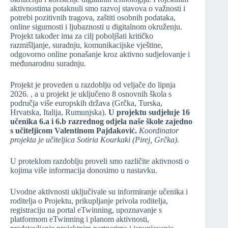
aktivnostima potaknuli smo razvoj stavova o važnosti i
potrebi pozitivnih tragova, zaštiti osobnih podataka,
online sigurnosti i ljubaznosti u digitalnom okruženju.
Projekt također ima za cilj poboljšati kritičko
razmišljanje, suradnju, komunikacijske vještine,
odgovorno online ponašanje kroz aktivno sudjelovanje i
međunarodnu suradnju.
Projekt je proveden u razdoblju od veljače do lipnja
2026. , a u projekt je uključeno 8 osnovnih škola s
područja više europskih država (Grčka, Turska,
Hrvatska, Italija, Rumunjska).
U projektu sudjeluje 16
učenika 6.a i 6.b razrednog odjela naše škole zajedno
s učiteljicom Valentinom Pajdaković.
Koordinator
projekta je učiteljica Sotiria Kourkaki (Pirej, Grčka).
U proteklom razdoblju proveli smo različite aktivnosti o
kojima više informacija donosimo u nastavku.
Uvodne aktivnosti uključivale su informiranje učenika i
roditelja o Projektu, prikupljanje privola roditelja,
registraciju na portal eTwinning, upoznavanje s
platformom eTwinning i planom aktivnosti,