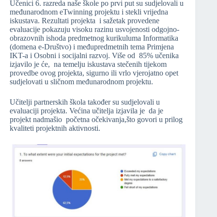
Učenici 6. razreda naše škole po prvi put su sudjelovali u
međunarodnom eTwinning projektu i stekli vrijedna
iskustava. Rezultati projekta i sažetak provedene
evaluacije pokazuju visoku razinu usvojenosti odgojno-
obrazovnih ishoda predmetnog kurikuluma Informatika
(domena e-Društvo) i međupredmetnih tema Primjena
IKT-a i Osobni i socijalni razvoj. Više od 85% učenika
izjavilo je će, na temelju iskustava stečenih tijekom
provedbe ovog projekta, sigurno ili vrlo vjerojatno opet
sudjelovati u sličnom međunarodnom projektu.
Učitelji partnerskih škola također su sudjelovali u
evaluaciji projekta. Većina učitelja izjavila je da je
projekt nadmašio početna očekivanja,što govori u prilog
kvaliteti projektnih aktivnosti.