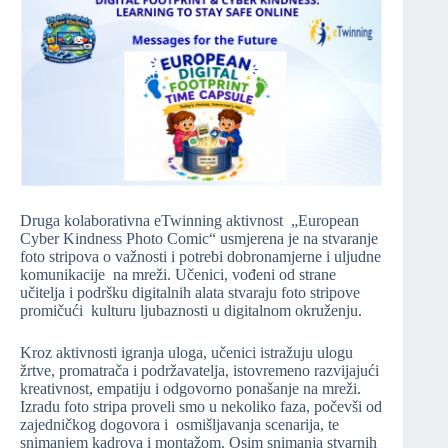
Druga kolaborativna eTwinning aktivnost „European
Cyber Kindness Photo Comic“ usmjerena je na stvaranje
foto stripova o važnosti i potrebi dobronamjerne i uljudne
komunikacije na mreži. Učenici, vođeni od strane
učitelja i podršku digitalnih alata stvaraju foto stripove
promičući kulturu ljubaznosti u digitalnom okruženju.
Kroz aktivnosti igranja uloga, učenici istražuju ulogu
žrtve, promatrača i podržavatelja, istovremeno razvijajući
kreativnost, empatiju i odgovorno ponašanje na mreži.
Izradu foto stripa proveli smo u nekoliko faza, počevši od
zajedničkog dogovora i osmišljavanja scenarija, te
snimanjem kadrova i montažom. Osim snimanja stvarnih