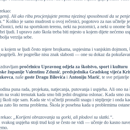
 rekao:
genij. Ali ako ribu procjenjujete prema njezinoj sposobnosti da se
penje
a.“
Koliko je samo mudrosti u ovoj rečenici, pogotovo za nas učitelje jer 
u učionici, neki na sportskom terenu, neki na pozornici, a neki u onome 
ri ljudi. I upravo zato škola treba biti mjesto u kojem dijete nećemo us
bolja verzija sebe.
 kojem se ljudi često mjere brojkama, uspjesima i vanjskim dojmom, ško
pogriješi. Jer pogreške nisu znak slabosti — one su dokaz da pokušava
ozdravljam
pročelnicu Upravnog odjela za školstvo, sport i kulturu
ske županije Valentinu Zdunić
,
predsjednika Gradskog vijeća Kri
ukovca
, naše
goste Dragu Bilovića
i
Antoniju
Marić
, te sve prijatel
godina puna rada, projekata, natjecanja, putovanja i uspjeha. Ali ono na
 na svaki trenutak kada smo bili jedni drugima oslonac. Kada smo znali
j školi nije sam. Kada ste vi učitelji pronašli snagu i strpljenje i onda k
ena zato što nema problema. Škola je posebna kada u problemima ostan
e rekao:
„Korijeni obrazovanja su gorki, ali plodovi su slatki.“.
za svakog uspjeha stoji trud koji se često ne vidi — učenje do kasno nave
emo.