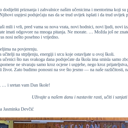
dodijeliti priznanja i zahvalnice našim učenicima i mentorima koji su p
jihovi uspjesi podsjećaju nas da se trud uvijek isplati i da trud uvijek 
ši mili i vrli,
pred vama su nova vrata, novi hodnici, novi ljudi, novi i
bate imati odgovore na mnoga pitanja. Ne morate.
… Možda još ne znate 
as nosi nešto posebno i vrijedno.
eljima na povjerenju.
čitelji na strpljenju, energiji i srcu koje ostavljate u ovoj školi.
 učenici što nas svakoga dana podsjećate da škola ima smisla samo z
spomene ne stvaraju samo kroz ocjene i uspjehe, nego kroz prijateljstva
eli život. Zato budimo ponosni na sve što jesmo — na naše različitosti, n
 … i sretan vam Dan škole!
Uživajte u našem danu i nastavite rasti, učiti i sanjati
ca Jasminka Devčić