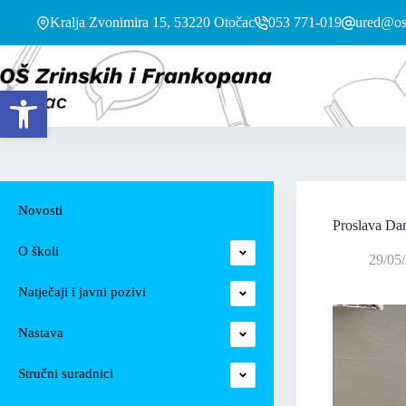
Kralja Zvonimira 15, 53220 Otočac
053 771-019
ured@os-
Open toolbar
Novosti
Proslava Da
O školi
29/05
Natječaji i javni pozivi
Nastava
Stručni suradnici