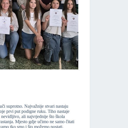
auči suprotno. Najvažnije stvari nastaju
koje prvi put podigne ruku. Tiho nastaje
vidljivo, ali najvrjednije što škola
rastanja. Mjesto gdje učimo ne samo čitati
krivamo tko smo i što možemo postati.