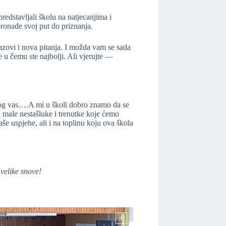
redstavljali školu na natjecanjima i
pronađe svoj put do priznanja.
zazovi i nova pitanja. I možda vam se sada
u čemu ste najbolji. Ali vjerujte —
bog vas….A mi u školi dobro znamo da se
, male nestašluke i trenutke koje ćemo
aše uspjehe, ali i na toplinu koju ova škola
 velike snove!