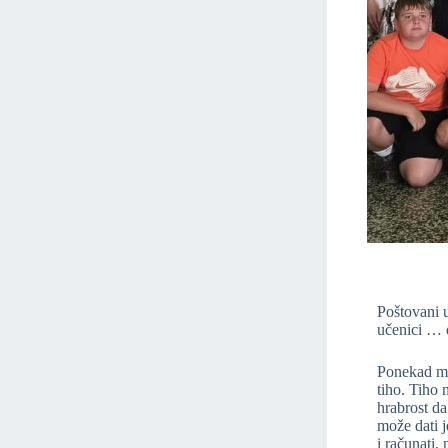
Poštovani uz
učenici … 
Ponekad mis
tiho. Tiho 
hrabrost da
može dati j
i računati,