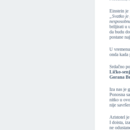
Einstein je
„Svatko je 
nesposobn
briljirati 
da budu dob
postane naj
U vremenu u
onda kada 
Srdačno p
Ličko-senj
Gorana B
Iza nas je 
Ponosna sam
nitko u ovo
nije savrš
Aristotel j
I doista, i
ne odustan