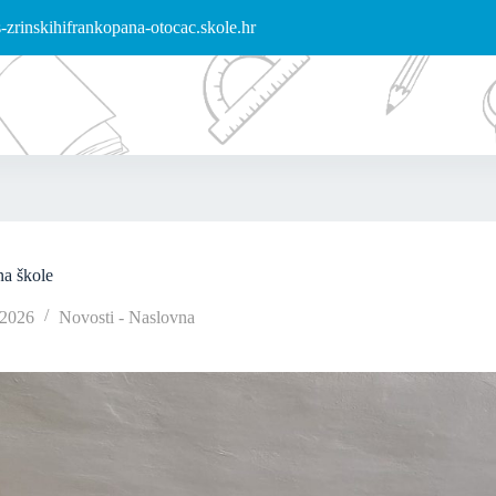
zrinskihifrankopana-otocac.skole.hr
na škole
/2026
Novosti - Naslovna