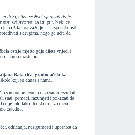
 na drvo, cijeli će život vjerovati da je
nisu svi stvoreni za isti put. Neki će
što je možda i najvažnije — u sposobnosti
poređivati s drugima, nego ga učiti da
la ostaje mjesto gdje dijete vrijedi i
mo, učimo i rastemo.
stijana
Bakarića
,
gradonačelnika
je škole koji su danas s nama.
 što sam najponosnija nisu samo rezultati.
 stati, pomoći, razumjeti i pokazati da
ada nije bilo lako. Jer škola – za mene –
emo zajedno.
čer, odricanja, nesigurnosti i upornost da