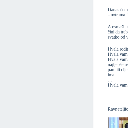
Danas ćemo 
smotrama. N
A osmaši na
čini da tre
svatko od v
Hvala rodit
Hvala vama u
Hvala vama
najljepše u
pamtiti cij
ima.
…
Hvala vam,
Ravnatelji