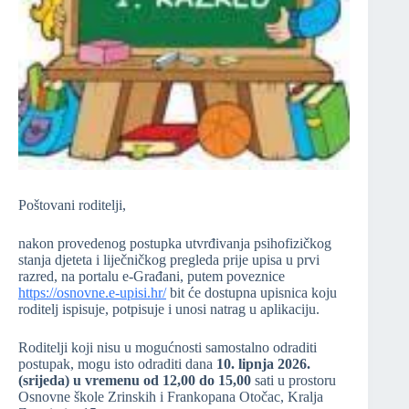
Poštovani roditelji,
nakon provedenog postupka utvrđivanja psihofizičkog
stanja djeteta i liječničkog pregleda prije upisa u prvi
razred, na portalu e-Građani, putem poveznice
https://osnovne.e-upisi.hr/
bit će dostupna upisnica koju
roditelj ispisuje, potpisuje i unosi natrag u aplikaciju.
Roditelji koji nisu u mogućnosti samostalno odraditi
postupak, mogu isto odraditi dana
10. lipnja 2026.
(srijeda) u vremenu od 12,00 do 15,00
sati u prostoru
Osnovne škole Zrinskih i Frankopana Otočac, Kralja