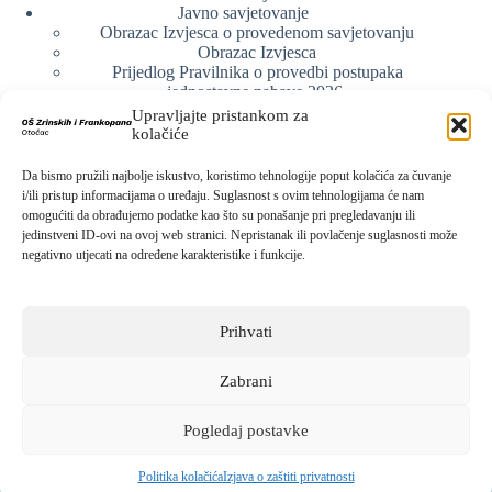
Javno savjetovanje
Obrazac Izvjesca o provedenom savjetovanju
Obrazac Izvjesca
Prijedlog Pravilnika o provedbi postupaka
jednostavne nabave 2026.
Obrazlozenje uz prijedlog Pravilnika o provedbi
Upravljajte pristankom za
postupka jednostavne nabave
kolačiće
Obrazac sudjelovanja u savjetovanju s javnošću
Web arhiva
Da bismo pružili najbolje iskustvo, koristimo tehnologije poput kolačića za čuvanje
Politika o zaštiti privatnosti
i/ili pristup informacijama o uređaju. Suglasnost s ovim tehnologijama će nam
omogućiti da obrađujemo podatke kao što su ponašanje pri pregledavanju ili
jedinstveni ID-ovi na ovoj web stranici. Nepristanak ili povlačenje suglasnosti može
negativno utjecati na određene karakteristike i funkcije.
Kontak info
Adresa:
Prihvati
Kralja Zvonimira 15, 53220 Otočac
Kontakt broj:
053 771-019
Zabrani
Email:
ured@os-zrinskihifrankopana-otocac.skole.hr
Pogledaj postavke
Sva prava pridržana © 2026 -
Osnovna škola Zrinskih i
Frankopana Otočac
Politika kolačića
Izjava o zaštiti privatnosti
Izrada web stranica škole:
IT DESIGN
&
UNICITAS