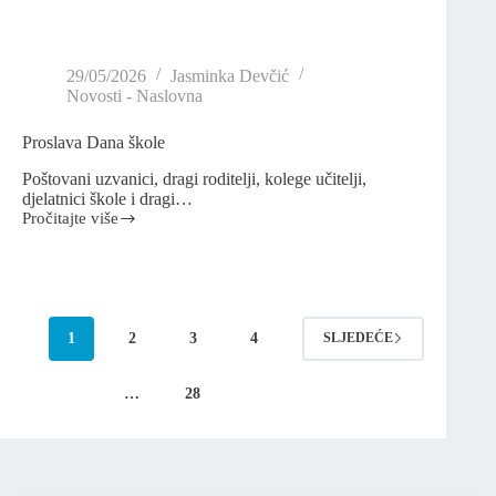
29/05/2026
Jasminka Devčić
Novosti - Naslovna
Proslava Dana škole
Poštovani uzvanici, dragi roditelji, kolege učitelji,
djelatnici škole i dragi…
Pročitajte više
1
2
3
4
SLJEDEĆE
…
28