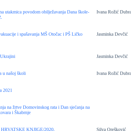
a utakmica povodom obilježavanja Dana škole-
Ivana Rožić Dubr
.
akuacije i spašavanja MŠ Otočac i PŠ Ličko
Jasminka Devčić
Ukrajini
Jasminka Devčić
 u našoj školi
Ivana Rožić Dubr
la 2021
nja na žrtve Domovinskog rata i Dan sjećanja na
ovara i Škabrnje
 HRVATSKE KNJIGE/2020.
Silva Orešković