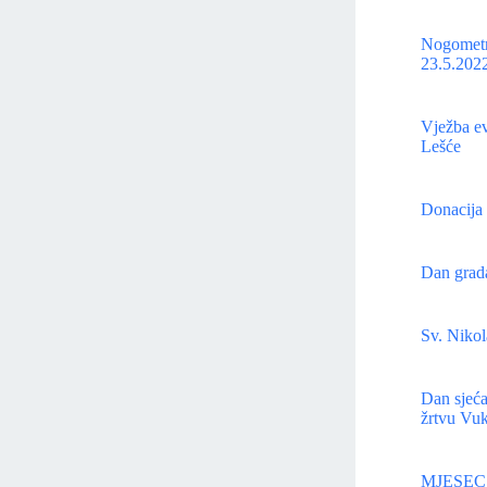
Nogometn
23.5.2022
Vježba ev
Lešće
Donacija 
Dan grada
Sv. Niko
Dan sjeća
žrtvu Vuk
MJESEC