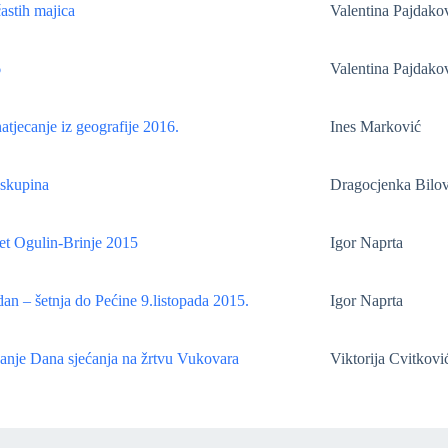
astih majica
Valentina Pajdako
6
Valentina Pajdako
atjecanje iz geografije 2016.
Ines Marković
skupina
Dragocjenka Bilov
et Ogulin-Brinje 2015
Igor Naprta
edan – šetnja do Pećine 9.listopada 2015.
Igor Naprta
anje Dana sjećanja na žrtvu Vukovara
Viktorija Cvitkovi