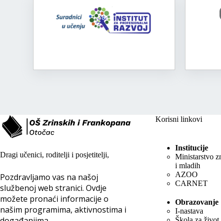
Korisni linkovi
Institucije
Dragi učenici, roditelji i posjetitelji,
Ministarstvo z
i mladih
AZOO
Pozdravljamo vas na našoj
CARNET
službenoj web stranici. Ovdje
možete pronaći informacije o
Obrazovanje
našim programima, aktivnostima i
I-nastava
događanjima.
Škola za život