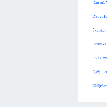
Dan ružič
DSI 201
Školsko n
Dramska 
PŠ LL izl
Dječji tj
Obilježav