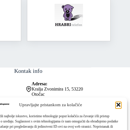
Kontak info
Adresa:
Kralja Zvonimira 15, 53220
Otočac
Kontakt broj:
053 771-019
Upravljajte pristankom za kolačiće
Email:
ured@os-zrinskihifrankopana-
li najbolje iskustvo, koristimo tehnologije poput kolačića za čuvanje i/ili pristup
otocac.skole.hr
 o uređaju. Suglasnost s ovim tehnologijama će nam omogućiti da obrađujemo podatke
ašanje pri pregledavanju ili jedinstveni ID-ovi na ovoj web stranici. Nepristanak ili