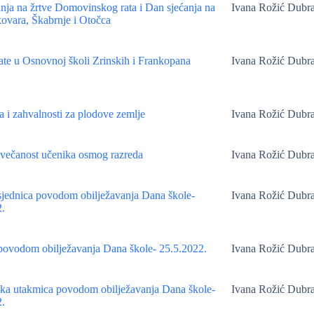
nja na žrtve Domovinskog rata i Dan sjećanja na
Ivana Rožić Dubr
ovara, Škabrnje i Otočca
te u Osnovnoj školi Zrinskih i Frankopana
Ivana Rožić Dubr
 i zahvalnosti za plodove zemlje
Ivana Rožić Dubr
večanost učenika osmog razreda
Ivana Rožić Dubr
jednica povodom obilježavanja Dana škole-
Ivana Rožić Dubr
.
povodom obilježavanja Dana škole- 25.5.2022.
Ivana Rožić Dubr
ka utakmica povodom obilježavanja Dana škole-
Ivana Rožić Dubr
.