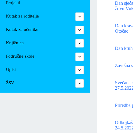
Projekti
Dan sjeća
žrtvu Vuk
Kutak za roditelje
Dan krava
Kutak za učenike
Otočac
Knjižnica
Dan kruha
Područne škole
Završna s
Upisi
Svečana s
ŽSV
27.5.2022
Priredba 
Odbojkaš
24.5.2022