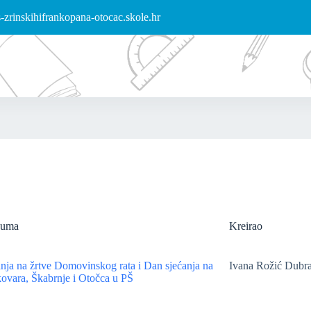
zrinskihifrankopana-otocac.skole.hr
buma
Kreirao
nja na žrtve Domovinskog rata i Dan sjećanja na
Ivana Rožić Dubr
ovara, Škabrnje i Otočca u PŠ