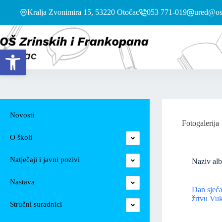
Kralja Zvonimira 15, 53220 Otočac
053 771-019
ured@os-
Open toolbar
Novosti
Fotogalerija
O školi
Natječaji i javni pozivi
Naziv al
Nastava
Dan sjeća
žrtvu Vuk
Stručni suradnici