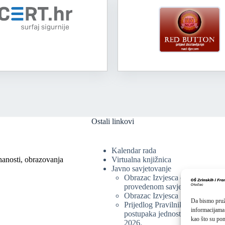
Ostali linkovi
Kalendar rada
nanosti, obrazovanja
Virtualna knjižnica
Javno savjetovanje
Obrazac Izvjesca o
provedenom savjetovanju
Obrazac Izvjesca
Da bismo pruži
Prijedlog Pravilnika o provedbi
informacijama
postupaka jednostavne nabave
kao što su pon
2026.