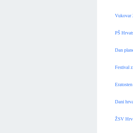
Vukovar 
PŠ Hrvats
Dan plan
Festival 
Eratosten
Dani hrva
ŽSV Hrva