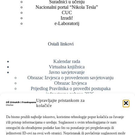
Suradnici u učenju
Nacionalni portal “Nikola Tesla”
CUC
Izradi!
e-Laboratorij
Ostali linkovi
Kalendar rada
Virtualna knjižnica
Javno savjetovanje
Obrazac Izvjesca o provedenom savjetovanju
Obrazac Izvjesca
Prijedlog Pravilnika o provedbi postupaka
jednostavne nabave 2026.
Obrazlozenje uz prijedlog Pravilnika o provedbi
Upravljajte pristankom za
postupka jednostavne nabave
kolačiće
Obrazac sudjelovanja u savjetovanju s javnošću
Web arhiva
Da bismo pružili najbolje iskustvo, koristimo tehnologije poput kolačića za čuvanje
Politika o zaštiti privatnosti
i/ili pristup informacijama o uređaju. Suglasnost s ovim tehnologijama će nam
omogućiti da obrađujemo podatke kao što su ponašanje pri pregledavanju ili
jedinstveni ID-ovi na ovoj web stranici. Nepristanak ili povlačenje suglasnosti može