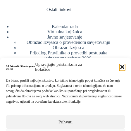
Ostali linkovi
Kalendar rada
Virtualna knjižnica
Javno savjetovanje
Obrazac Izvjesca o provedenom savjetovanju
Obrazac Izvjesca
Prijedlog Pravilnika o provedbi postupaka
jednostavne nabave 2026.
Obrazlozenje uz prijedlog Pravilnika o provedbi
Upravljajte pristankom za
postupka jednostavne nabave
kolačiće
Obrazac sudjelovanja u savjetovanju s javnošću
Web arhiva
Da bismo pružili najbolje iskustvo, koristimo tehnologije poput kolačića za čuvanje
Politika o zaštiti privatnosti
i/ili pristup informacijama o uređaju. Suglasnost s ovim tehnologijama će nam
omogućiti da obrađujemo podatke kao što su ponašanje pri pregledavanju ili
jedinstveni ID-ovi na ovoj web stranici. Nepristanak ili povlačenje suglasnosti može
negativno utjecati na određene karakteristike i funkcije.
Kontak info
Adresa:
Prihvati
Kralja Zvonimira 15, 53220 Otočac
Kontakt broj: