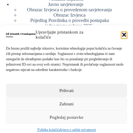
Javno savjetovanje
Obrazac Izvjesca o provedenom savjetovanju
Obrazac Izvjesca
Prijedlog Pravilnika o provedbi postupaka
jednostavne nabave 2026.
Obrazlozenje uz prijedlog Pravilnika o provedbi
Upravljajte pristankom za
postupka jednostavne nabave
kolačiće
Obrazac sudjelovanja u savjetovanju s javnošću
Web arhiva
Da bismo pružili najbolje iskustvo, koristimo tehnologije poput kolačića za čuvanje
Politika o zaštiti privatnosti
i/ili pristup informacijama o uređaju. Suglasnost s ovim tehnologijama će nam
omogućiti da obrađujemo podatke kao što su ponašanje pri pregledavanju ili
jedinstveni ID-ovi na ovoj web stranici. Nepristanak ili povlačenje suglasnosti može
negativno utjecati na određene karakteristike i funkcije.
Kontak info
Adresa:
Prihvati
Kralja Zvonimira 15, 53220 Otočac
Kontakt broj:
053 771-019
Zabrani
Email:
ured@os-zrinskihifrankopana-otocac.skole.hr
Pogledaj postavke
Sva prava pridržana © 2026 -
Osnovna škola Zrinskih i
Frankopana Otočac
Politika kolačića
Izjava o zaštiti privatnosti