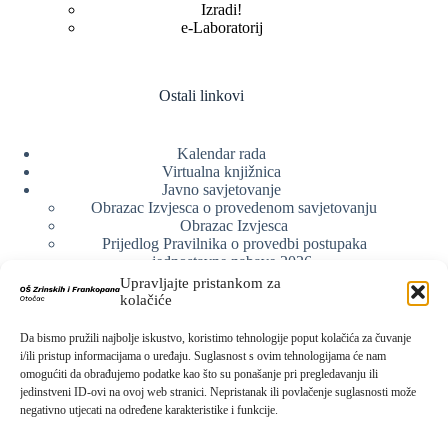
Izradi!
e-Laboratorij
Ostali linkovi
Kalendar rada
Virtualna knjižnica
Javno savjetovanje
Obrazac Izvjesca o provedenom savjetovanju
Obrazac Izvjesca
Prijedlog Pravilnika o provedbi postupaka
jednostavne nabave 2026.
Obrazlozenje uz prijedlog Pravilnika o provedbi
Upravljajte pristankom za
postupka jednostavne nabave
kolačiće
Obrazac sudjelovanja u savjetovanju s javnošću
Web arhiva
Da bismo pružili najbolje iskustvo, koristimo tehnologije poput kolačića za čuvanje
Politika o zaštiti privatnosti
i/ili pristup informacijama o uređaju. Suglasnost s ovim tehnologijama će nam
omogućiti da obrađujemo podatke kao što su ponašanje pri pregledavanju ili
jedinstveni ID-ovi na ovoj web stranici. Nepristanak ili povlačenje suglasnosti može
negativno utjecati na određene karakteristike i funkcije.
Kontak info