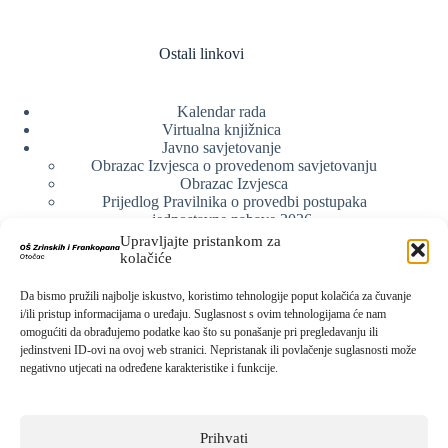
Ostali linkovi
Kalendar rada
Virtualna knjižnica
Javno savjetovanje
Obrazac Izvjesca o provedenom savjetovanju
Obrazac Izvjesca
Prijedlog Pravilnika o provedbi postupaka
jednostavne nabave 2026.
Obrazlozenje uz prijedlog Pravilnika o provedbi
Upravljajte pristankom za
postupka jednostavne nabave
kolačiće
Obrazac sudjelovanja u savjetovanju s javnošću
Web arhiva
Da bismo pružili najbolje iskustvo, koristimo tehnologije poput kolačića za čuvanje
Politika o zaštiti privatnosti
i/ili pristup informacijama o uređaju. Suglasnost s ovim tehnologijama će nam
omogućiti da obrađujemo podatke kao što su ponašanje pri pregledavanju ili
jedinstveni ID-ovi na ovoj web stranici. Nepristanak ili povlačenje suglasnosti može
negativno utjecati na određene karakteristike i funkcije.
Kontak info
Adresa:
Prihvati
Kralja Zvonimira 15, 53220 Otočac