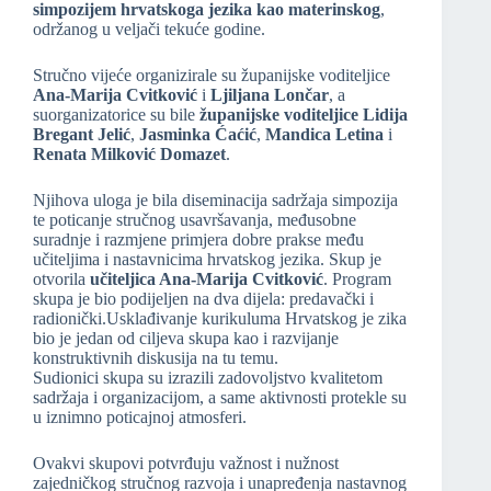
simpozijem hrvatskoga jezika kao materinskog
,
održanog u veljači tekuće godine.
Stručno vijeće organizirale su županijske voditeljice
Ana-Marija Cvitković
i
Ljiljana Lončar
, a
suorganizatorice su bile
županijske voditeljice
Lidija
Bregant Jelić
,
Jasminka Ćaćić
,
Mandica Letina
i
Renata Milković Domazet
.
Njihova uloga je bila diseminacija sadržaja simpozija
te poticanje stručnog usavršavanja, međusobne
suradnje i razmjene primjera dobre prakse među
učiteljima i nastavnicima hrvatskog jezika. Skup je
otvorila
učiteljica Ana-Marija Cvitković
. Program
skupa je bio podijeljen na dva dijela: predavački i
radionički.Usklađivanje kurikuluma Hrvatskog je zika
bio je jedan od ciljeva skupa kao i razvijanje
konstruktivnih diskusija na tu temu.
Sudionici skupa su izrazili zadovoljstvo kvalitetom
sadržaja i organizacijom, a same aktivnosti protekle su
u iznimno poticajnoj atmosferi.
Ovakvi skupovi potvrđuju važnost i nužnost
zajedničkog stručnog razvoja i unapređenja nastavnog