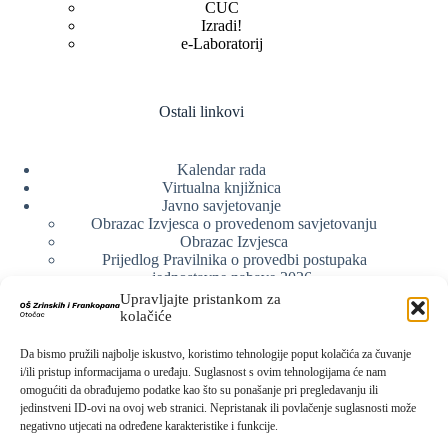
CUC
Izradi!
e-Laboratorij
Ostali linkovi
Kalendar rada
Virtualna knjižnica
Javno savjetovanje
Obrazac Izvjesca o provedenom savjetovanju
Obrazac Izvjesca
Prijedlog Pravilnika o provedbi postupaka
jednostavne nabave 2026.
Obrazlozenje uz prijedlog Pravilnika o provedbi
Upravljajte pristankom za
postupka jednostavne nabave
kolačiće
Obrazac sudjelovanja u savjetovanju s javnošću
Web arhiva
Da bismo pružili najbolje iskustvo, koristimo tehnologije poput kolačića za čuvanje
Politika o zaštiti privatnosti
i/ili pristup informacijama o uređaju. Suglasnost s ovim tehnologijama će nam
omogućiti da obrađujemo podatke kao što su ponašanje pri pregledavanju ili
jedinstveni ID-ovi na ovoj web stranici. Nepristanak ili povlačenje suglasnosti može
negativno utjecati na određene karakteristike i funkcije.
Kontak info