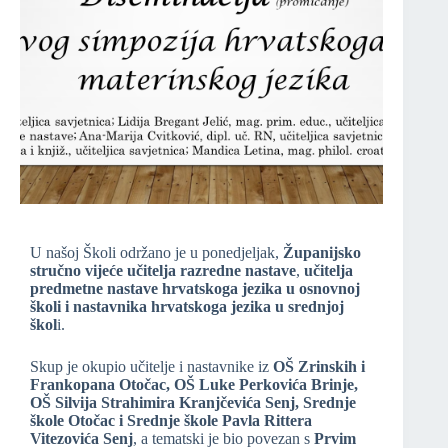
U našoj Školi održano je u ponedjeljak,
Županijsko
stručno vijeće učitelja razredne nastave
,
učitelja
predmetne nastave hrvatskoga jezika u osnovnoj
školi i nastavnika hrvatskoga jezika u srednjoj
škol
i.
Skup je okupio učitelje i nastavnike iz
OŠ Zrinskih i
Frankopana Otočac, OŠ Luke Perkovića Brinje,
OŠ Silvija Strahimira Kranjčevića Senj, Srednje
škole Otočac i Srednje škole Pavla Rittera
Vitezovića Senj
, a tematski je bio povezan s
Prvim