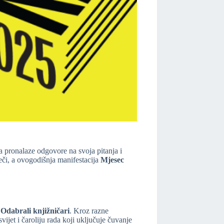
ma pronalaze odgovore na svoja pitanja i
ječi, a ovogodišnja manifestacija
Mjesec
n
Odabrali knjižničari
. Kroz razne
vijet i čaroliju rada koji uključuje čuvanje