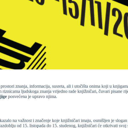
prostori znanja, informacija, susreta, ali i utočišta onima koji u knjiga
 riznicama ljudskoga znanja vrijedno rade knjižničari, čuvari pisane ri
jige
posvećena je upravo njima.
kazalo na važnost i značenje koje knjižničari imaju, osmišljen je sloga
razdoblju od 15. listopada do 15. studenog, knjižničari će otkrivati svoj s