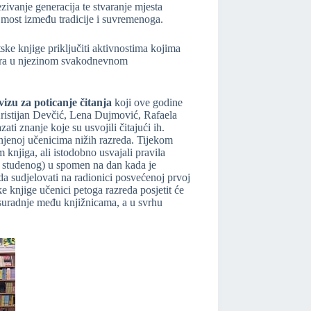
zivanje generacija te stvaranje mjesta
 most između tradicije i suvremenoga.
ke knjige priključiti aktivnostima kojima
ničara u njezinom svakodnevnom
zu za poticanje čitanja
koji ove godine
Kristijan Devčić, Lena Dujmović, Rafaela
ti znanje koje su usvojili čitajući ih.
jenoj učenicima nižih razreda. Tijekom
m knjiga, ali istodobno usvajali pravila
 studenog) u spomen na dan kada je
da sudjelovati na radionici posvećenoj prvoj
e knjige učenici petoga razreda posjetit će
suradnje među knjižnicama, a u svrhu