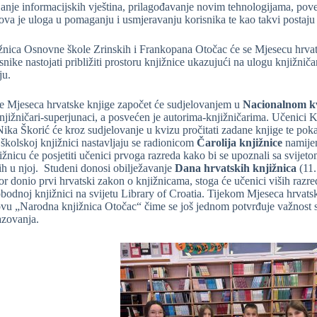
janje informacijskih vještina, prilagođavanje novim tehnologijama, pove
hova je uloga u pomaganju i usmjeravanju korisnika te kao takvi postaju
žnica Osnovne škole Zrinskih i Frankopana Otočac će se Mjesecu hrvats
isnike nastojati približiti prostoru knjižnice ukazujući na ulogu knjiž
ju.
e Mjeseca hrvatske knjige započet će sudjelovanjem u
Nacionalnom kvi
njižničari-superjunaci, a posvećen je autorima-knjižničarima. Učenici 
ika Škorić će kroz sudjelovanje u kvizu pročitati zadane knjige te pokaza
 školskoj knjižnici nastavljaju se radionicom
Čarolija knjižnice
namijen
ižnicu će posjetiti učenici prvoga razreda kako bi se upoznali sa svijeto
tih u njoj. Studeni donosi obilježavanje
Dana hrvatskih knjižnica
(11.
or donio prvi hrvatski zakon o knjižnicama, stoga će učenici viših razre
obodnoj knjižnici na svijetu Library of Croatia. Tijekom Mjeseca hrvatsk
vu „Narodna knjižnica Otočac“ čime se još jednom potvrđuje važnost 
azovanja.