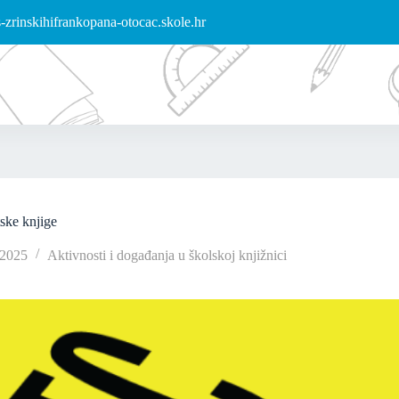
zrinskihifrankopana-otocac.skole.hr
ske knjige
/2025
Aktivnosti i događanja u školskoj knjižnici