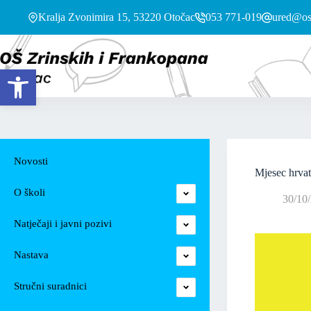
Kralja Zvonimira 15, 53220 Otočac
053 771-019
ured@os-
Open toolbar
Novosti
Mjesec hrvat
O školi
30/10
Natječaji i javni pozivi
Nastava
Stručni suradnici