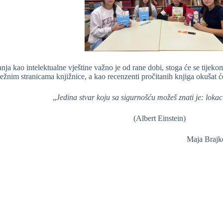
anja kao intelektualne vještine važno je od rane dobi, stoga će se tijek
ežnim stranicama knjižnice, a kao recenzenti pročitanih knjiga okušat će
„
Jedina stvar koju sa sigurnošću možeš znati je: lokaci
(Albert Einstein)
Maja Brajko