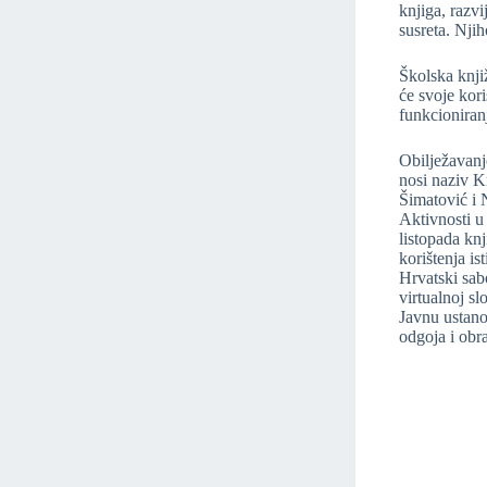
knjiga, razvi
susreta. Nji
Školska knji
će svoje kor
funkcioniran
Obilježavanj
nosi naziv K
Šimatović i N
Aktivnosti u
listopada knj
korištenja is
Hrvatski sab
virtualnoj sl
Javnu ustano
odgoja i obr