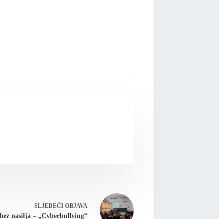
SLJEDEĆI
OBJAVA
bez nasilja – „Cyberbullying“