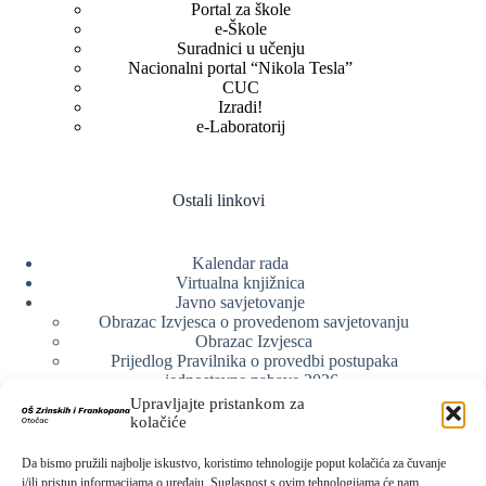
Portal za škole
e-Škole
Suradnici u učenju
Nacionalni portal “Nikola Tesla”
CUC
Izradi!
e-Laboratorij
Ostali linkovi
Kalendar rada
Virtualna knjižnica
Javno savjetovanje
Obrazac Izvjesca o provedenom savjetovanju
Obrazac Izvjesca
Prijedlog Pravilnika o provedbi postupaka
jednostavne nabave 2026.
Obrazlozenje uz prijedlog Pravilnika o provedbi
Upravljajte pristankom za
postupka jednostavne nabave
kolačiće
Obrazac sudjelovanja u savjetovanju s javnošću
Web arhiva
Da bismo pružili najbolje iskustvo, koristimo tehnologije poput kolačića za čuvanje
Politika o zaštiti privatnosti
i/ili pristup informacijama o uređaju. Suglasnost s ovim tehnologijama će nam