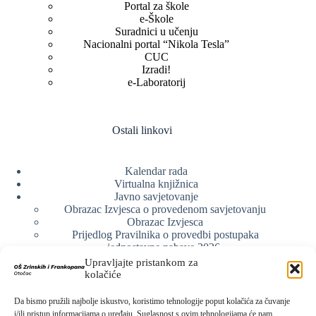
Portal za škole
e-Škole
Suradnici u učenju
Nacionalni portal “Nikola Tesla”
CUC
Izradi!
e-Laboratorij
Ostali linkovi
Kalendar rada
Virtualna knjižnica
Javno savjetovanje
Obrazac Izvjesca o provedenom savjetovanju
Obrazac Izvjesca
Prijedlog Pravilnika o provedbi postupaka
jednostavne nabave 2026.
Obrazlozenje uz prijedlog Pravilnika o provedbi
Upravljajte pristankom za
postupka jednostavne nabave
kolačiće
Obrazac sudjelovanja u savjetovanju s javnošću
Web arhiva
Da bismo pružili najbolje iskustvo, koristimo tehnologije poput kolačića za čuvanje
Politika o zaštiti privatnosti
i/ili pristup informacijama o uređaju. Suglasnost s ovim tehnologijama će nam