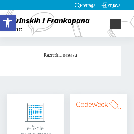
Pretraga
Prijava
Open toolbar
Razredna nastava