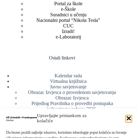
Portal za škole
e-Škole
Suradnici u učenju
Nacionalni portal “Nikola Tesla”
CUC
Izradi!
e-Laboratorij
Ostali linkovi
Kalendar rada
Virtualna knjižnica
Javno savjetovanje
Obrazac Izvjesca o provedenom savjetovanju
Obrazac Izvjesca
Prijedlog Pravilnika o provedbi postupaka
jednostavne nabave 2026.
Obrazlozenje uz prijedlog Pravilnika o provedbi
Upravljajte pristankom za
postupka jednostavne nabave
kolačiće
Obrazac sudjelovanja u savjetovanju s javnošću
Web arhiva
Da bismo pružili najbolje iskustvo, koristimo tehnologije poput kolačića za čuvanje
Politika o zaštiti privatnosti