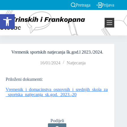
Pretraga
Prijava
Open toolbar
Vremenik sportskih natjecanja šk.god.l 2023./2024.
16/01/2024
Natjecanja
Priloženi dokumenti:
Vremenik_i_domacinstva_osnovnih_i_srednjih_skola_za
_sportska_natjecanja_sk.god._2023.-20
Podijeli