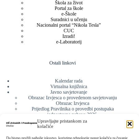
Škola za život
Portal za škole
e-Škole
Suradnici u učenju
Nacionalni portal “Nikola Tesla”
CUC
Izradi!
e-Laboratorij
Ostali linkovi
Kalendar rada
Virtualna knjižnica
Javno savjetovanje
Obrazac Izvjesca o provedenom savjetovanju
Obrazac Izvjesca
Prijedlog Pravilnika o provedbi postupaka
jednostavne nabave 2026.
Obrazlozenje uz prijedlog Pravilnika o provedbi
Upravljajte pristankom za
postupka jednostavne nabave
kolačiće
Obrazac sudjelovanja u savjetovanju s javnošću
Web arhiva
Da bismo pružili najbolje iskustvo, koristimo tehnologije poput kolačića za čuvanje