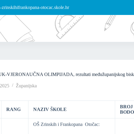
zrinskihifrankopana-otocac.skole.hr
VJERONAUČNA OLIMPIJADA, rezultati međužupanijskog biskupijs
/2025
Županijska
BROJ
RANG
NAZIV ŠKOLE
BODO
OŠ Zrinskih i Frankopana Otočac: