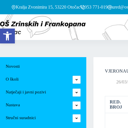
Kralja Zvonimira 15, 53220 Otočac
053 771-019
ured@os-
Open toolbar
Novosti
VJERONAUK-
O školi
26/03
Natječaji i javni pozivi
RED.
Nastava
BROJ
Stručni suradnici