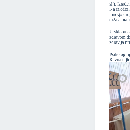
sl.). Izrađ
Na izložbi 
mnogo drugi
državama te
U sklopu o
zdravom do
zdravlja br
Psihologin
Ravnatelji