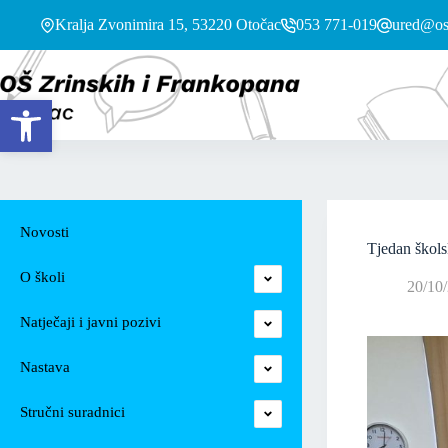
Kralja Zvonimira 15, 53220 Otočac
053 771-019
ured@os-
Open toolbar
Novosti
Tjedan škol
O školi
20/10
Natječaji i javni pozivi
Nastava
Stručni suradnici