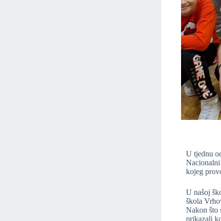
U tjednu od
Nacionalni
kojeg prov
U našoj ško
škola Vrhov
Nakon što s
prikazali k