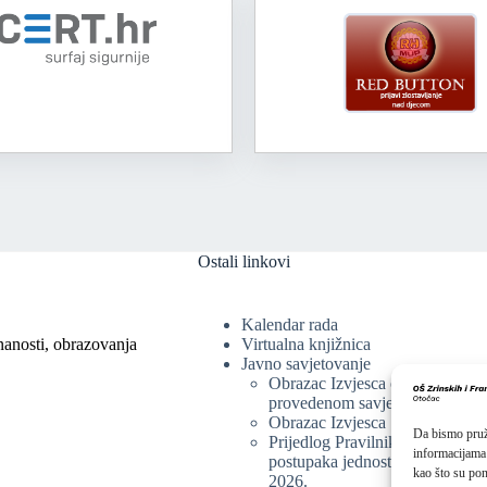
Ostali linkovi
Kalendar rada
nanosti, obrazovanja
Virtualna knjižnica
Javno savjetovanje
Obrazac Izvjesca o
provedenom savjetovanju
Obrazac Izvjesca
Da bismo pruži
Prijedlog Pravilnika o provedbi
informacijama
postupaka jednostavne nabave
kao što su pon
2026.