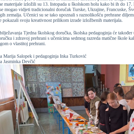
ene materijale izložili su 13. listopada u školskom holu kako bi ih do 17. 
se mogao vidjeti tradicionalni doručak Turske, Ukrajine, Francuske, Šv
h zemalja. Učenici su se tako upoznali s raznolikošću prehrane diljem
 pokazali svoju kreativnost prilikom izrade izložbenih materijala.
bilježavanja Tjedna školskog doručka, školska pedagoginja će također 
ručku i zdravoj prehrani s učenicima sedmog razreda matične škole kak
igom o vlastitoj prehrani.
ja Marija Salopek i pedagoginja Inka Turković
ca Jasminka Devčić