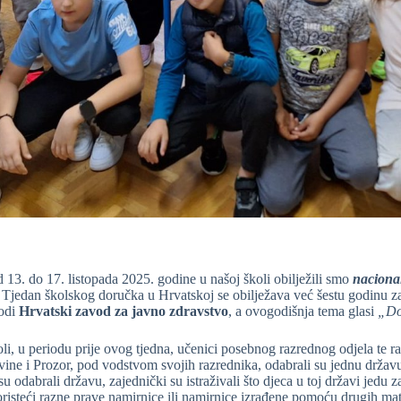
 13. do 17. listopada 2025. godine u našoj školi obilježili smo
naciona
 Tjedan školskog doručka u Hrvatskoj se obilježava već šestu godinu 
odi
Hrvatski zavod za javno zdravstvo
, a ovogodišnja tema glasi
„Do
li, u periodu prije ovog tjedna, učenici posebnog razrednog odjela te r
ine i Prozor, pod vodstvom svojih razrednika, odabrali su jednu državu či
u odabrali državu, zajednički su istraživali što djeca u toj državi jedu z
oristeći razne prave namirnice ili namirnice izrađene pomoću drugih mater