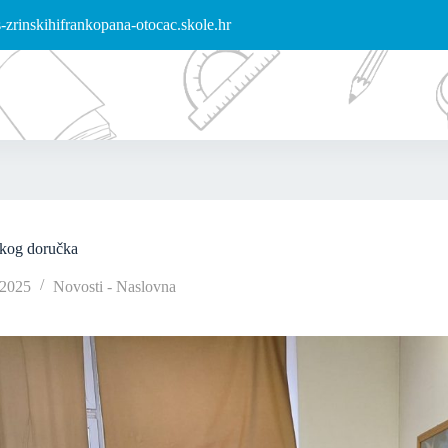
zrinskihifrankopana-otocac.skole.hr
skog doručka
/2025
Novosti - Naslovna