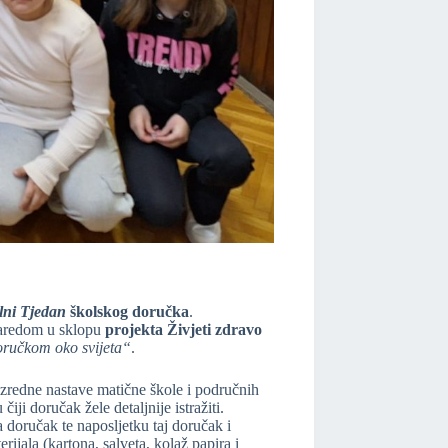
lni
Tjedan
školskog doručka
.
zaredom u sklopu
projekta Živjeti zdravo
ručkom oko svijeta“
.
azredne nastave matične škole i područnih
ji doručak žele detaljnije istražiti.
a doručak te naposljetku taj doručak i
ijala (kartona, salveta, kolaž papira i