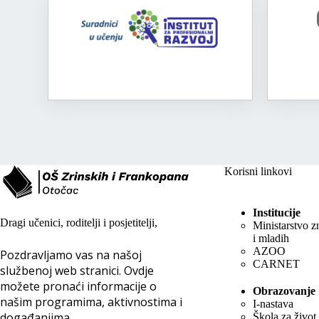
Korisni linkovi
Institucije
Dragi učenici, roditelji i posjetitelji,
Ministarstvo z
i mladih
AZOO
Pozdravljamo vas na našoj
CARNET
službenoj web stranici. Ovdje
možete pronaći informacije o
Obrazovanje
našim programima, aktivnostima i
I-nastava
događanjima.
Škola za život