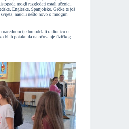
listopada mogli razgledati ostali učenici.
edske, Engleske, Španjolske, Grčke te još
 svijeta, naučili nešto novo o mnogim
u narednom tjednu održati radionicu o
o bi ih potaknula na očuvanje fizičkog