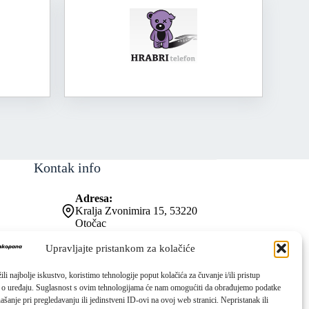
Kontak info
Adresa:
Kralja Zvonimira 15, 53220
Otočac
Kontakt broj:
053 771-019
Upravljajte pristankom za kolačiće
Email:
ured@os-zrinskihifrankopana-
li najbolje iskustvo, koristimo tehnologije poput kolačića za čuvanje i/ili pristup
otocac.skole.hr
 o uređaju. Suglasnost s ovim tehnologijama će nam omogućiti da obrađujemo podatke
ašanje pri pregledavanju ili jedinstveni ID-ovi na ovoj web stranici. Nepristanak ili