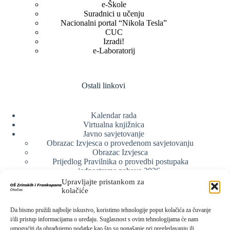
e-Škole
Suradnici u učenju
Nacionalni portal “Nikola Tesla”
CUC
Izradi!
e-Laboratorij
Ostali linkovi
Kalendar rada
Virtualna knjižnica
Javno savjetovanje
Obrazac Izvjesca o provedenom savjetovanju
Obrazac Izvjesca
Prijedlog Pravilnika o provedbi postupaka
jednostavne nabave 2026.
Obrazlozenje uz prijedlog Pravilnika o provedbi
Upravljajte pristankom za
postupka jednostavne nabave
kolačiće
Obrazac sudjelovanja u savjetovanju s javnošću
Web arhiva
Da bismo pružili najbolje iskustvo, koristimo tehnologije poput kolačića za čuvanje
Politika o zaštiti privatnosti
i/ili pristup informacijama o uređaju. Suglasnost s ovim tehnologijama će nam
omogućiti da obrađujemo podatke kao što su ponašanje pri pregledavanju ili