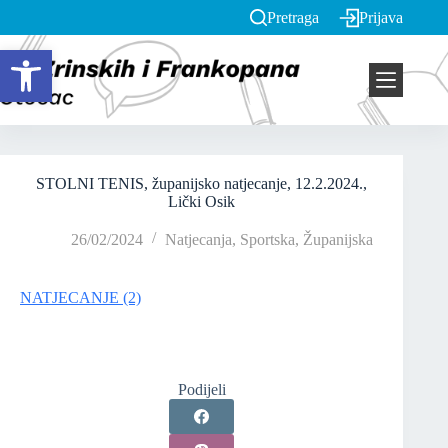
Pretraga
Prijava
Open toolbar
STOLNI TENIS, županijsko natjecanje, 12.2.2024.,
Lički Osik
26/02/2024
Natjecanja
,
Sportska
,
Županijska
NATJECANJE (2)
Podijeli