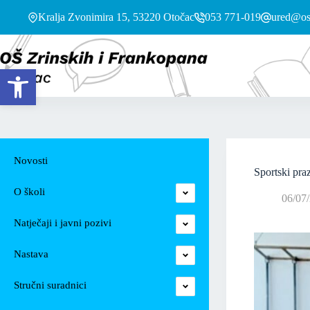
Kralja Zvonimira 15, 53220 Otočac
053 771-019
ured@os-
Open toolbar
Novosti
Sportski pra
O školi
06/07
Natječaji i javni pozivi
Nastava
Stručni suradnici