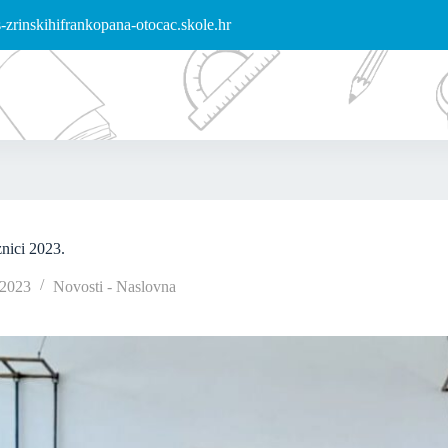
zrinskihifrankopana-otocac.skole.hr
znici 2023.
/2023
Novosti - Naslovna