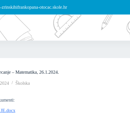
zrinskihifrankopana-otocac.skole.hr
ecanje – Matematika, 26.1.2024.
/2024
Školska
kumenti:
E.docx