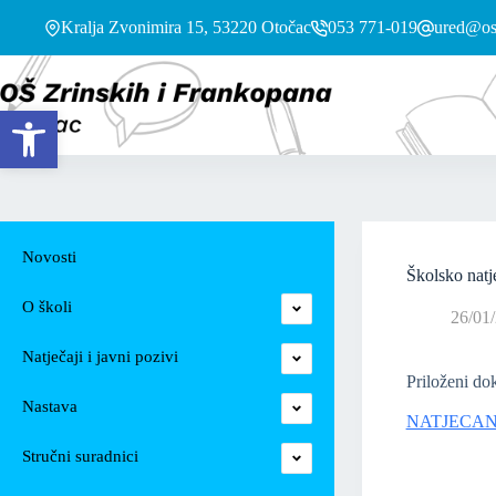
Kralja Zvonimira 15, 53220 Otočac
053 771-019
ured@os-
Open toolbar
Novosti
Školsko natj
O školi
26/01
Natječaji i javni pozivi
Priloženi do
Nastava
NATJECANJ
Stručni suradnici