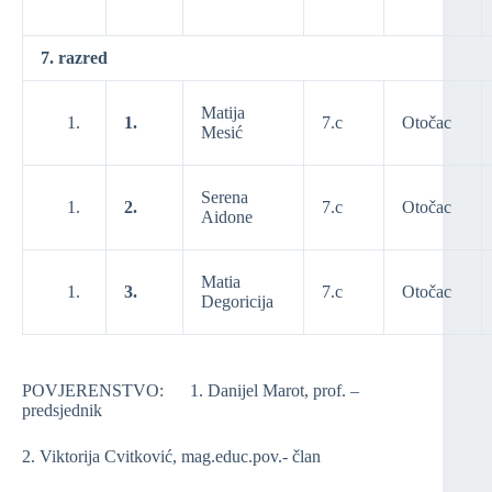
7. razred
Matija
1.
7.c
Otočac
Mesić
Serena
2.
7.c
Otočac
Aidone
Matia
3.
7.c
Otočac
Degoricija
POVJERENSTVO: 1. Danijel Marot, prof. –
predsjednik
2. Viktorija Cvitković, mag.educ.pov.- član