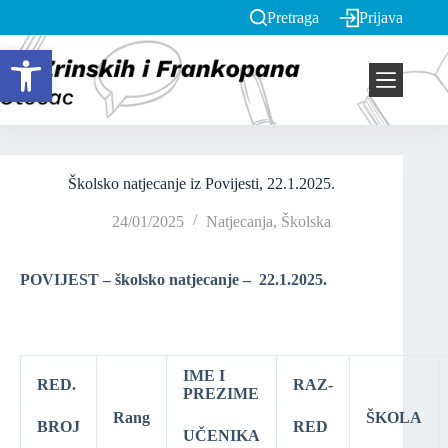
Pretraga
Prijava
Open toolbar
Školsko natjecanje iz Povijesti, 22.1.2025.
24/01/2025
Natjecanja
,
Školska
POVIJEST – školsko natjecanje – 22.1.2025.
IME I
RED.
RAZ-
PREZIME
Rang
ŠKOLA
BROJ
RED
UČENIKA