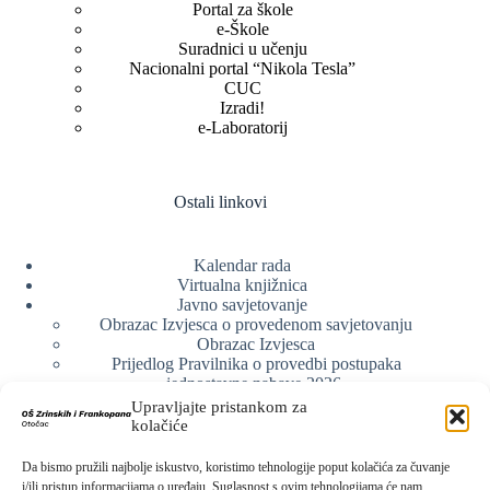
Portal za škole
e-Škole
Suradnici u učenju
Nacionalni portal “Nikola Tesla”
CUC
Izradi!
e-Laboratorij
Ostali linkovi
Kalendar rada
Virtualna knjižnica
Javno savjetovanje
Obrazac Izvjesca o provedenom savjetovanju
Obrazac Izvjesca
Prijedlog Pravilnika o provedbi postupaka
jednostavne nabave 2026.
Obrazlozenje uz prijedlog Pravilnika o provedbi
Upravljajte pristankom za
postupka jednostavne nabave
kolačiće
Obrazac sudjelovanja u savjetovanju s javnošću
Web arhiva
Da bismo pružili najbolje iskustvo, koristimo tehnologije poput kolačića za čuvanje
Politika o zaštiti privatnosti
i/ili pristup informacijama o uređaju. Suglasnost s ovim tehnologijama će nam