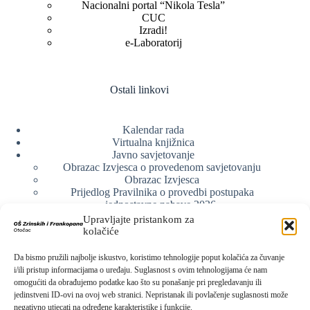
Nacionalni portal “Nikola Tesla”
CUC
Izradi!
e-Laboratorij
Ostali linkovi
Kalendar rada
Virtualna knjižnica
Javno savjetovanje
Obrazac Izvjesca o provedenom savjetovanju
Obrazac Izvjesca
Prijedlog Pravilnika o provedbi postupaka
jednostavne nabave 2026.
Obrazlozenje uz prijedlog Pravilnika o provedbi
Upravljajte pristankom za
postupka jednostavne nabave
kolačiće
Obrazac sudjelovanja u savjetovanju s javnošću
Web arhiva
Da bismo pružili najbolje iskustvo, koristimo tehnologije poput kolačića za čuvanje
Politika o zaštiti privatnosti
i/ili pristup informacijama o uređaju. Suglasnost s ovim tehnologijama će nam
omogućiti da obrađujemo podatke kao što su ponašanje pri pregledavanju ili
jedinstveni ID-ovi na ovoj web stranici. Nepristanak ili povlačenje suglasnosti može
negativno utjecati na određene karakteristike i funkcije.