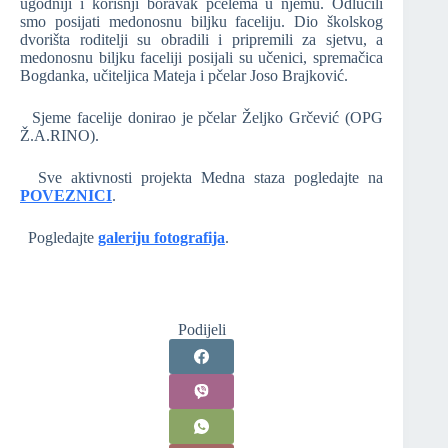
ugodniji i korisnji boravak pčelema u njemu. Odlučili
smo posijati medonosnu biljku faceliju. Dio školskog
dvorišta roditelji su obradili i pripremili za sjetvu, a
medonosnu biljku faceliji posijali su učenici, spremačica
Bogdanka, učiteljica Mateja i pčelar Joso Brajković.
Sjeme facelije donirao je pčelar Željko Grčević (OPG
Ž.A.RINO).
Sve aktivnosti projekta Medna staza pogledajte na
POVEZNICI
.
Pogledajte
galeriju fotografija
.
Podijeli