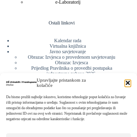
e-Laboratorij
Ostali linkovi
Kalendar rada
Virtualna knjižnica
Javno savjetovanje
Obrazac Izvjesca o provedenom savjetovanju
Obrazac Izvjesca
Prijedlog Pravilnika o provedbi postupaka
jednostavne nabave 2026.
Obrazlozenje uz prijedlog Pravilnika o provedbi
Upravljajte pristankom za
postupka jednostavne nabave
kolačiće
Obrazac sudjelovanja u savjetovanju s javnošću
Web arhiva
Da bismo pružili najbolje iskustvo, koristimo tehnologije poput kolačića za čuvanje
Politika o zaštiti privatnosti
i/ili pristup informacijama o uređaju. Suglasnost s ovim tehnologijama će nam
omogućiti da obrađujemo podatke kao što su ponašanje pri pregledavanju ili
jedinstveni ID-ovi na ovoj web stranici. Nepristanak ili povlačenje suglasnosti može
negativno utjecati na određene karakteristike i funkcije.
Kontak info
Adresa: