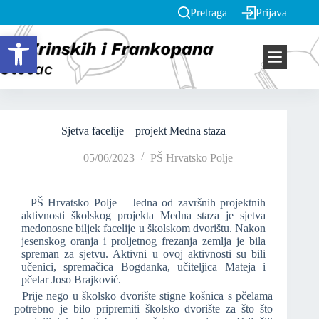
Pretraga
Prijava
Open toolbar
Sjetva facelije – projekt Medna staza
05/06/2023
PŠ Hrvatsko Polje
PŠ Hrvatsko Polje – Jedna od završnih projektnih
aktivnosti školskog projekta Medna staza je sjetva
medonosne biljek facelije u školskom dvorištu. Nakon
jesenskog oranja i proljetnog frezanja zemlja je bila
spreman za sjetvu. Aktivni u ovoj aktivnosti su bili
učenici, spremačica Bogdanka, učiteljica Mateja i
pčelar Joso Brajković.
Prije nego u školsko dvorište stigne košnica s pčelama
potrebno je bilo pripremiti školsko dvorište za što što