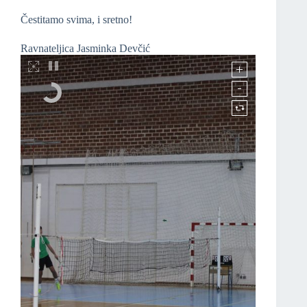
Čestitamo svima, i sretno!
Ravnateljica Jasminka Devčić