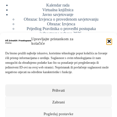
Kalendar rada
Virtualna knjižnica
Javno savjetovanje
Obrazac Izvjesca o provedenom savjetovanju
Obrazac Izvjesca
Prijedlog Pravilnika o provedbi postupaka
jednostavne nabave 2026.
Obrazlozenje uz prijedlog Pravilnika o provedbi
Upravljajte pristankom za
postupka jednostavne nabave
kolačiće
Obrazac sudjelovanja u savjetovanju s javnošću
Web arhiva
Da bismo pružili najbolje iskustvo, koristimo tehnologije poput kolačića za čuvanje
Politika o zaštiti privatnosti
i/ili pristup informacijama o uređaju. Suglasnost s ovim tehnologijama će nam
omogućiti da obrađujemo podatke kao što su ponašanje pri pregledavanju ili
jedinstveni ID-ovi na ovoj web stranici. Nepristanak ili povlačenje suglasnosti može
negativno utjecati na određene karakteristike i funkcije.
Kontak info
Adresa:
Prihvati
Kralja Zvonimira 15, 53220 Otočac
Kontakt broj:
053 771-019
Zabrani
Email:
ured@os-zrinskihifrankopana-otocac.skole.hr
Pogledaj postavke
Sva prava pridržana © 2026 -
Osnovna škola Zrinskih i