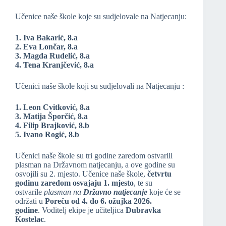
Učenice naše škole koje su sudjelovale na Natjecanju:
1. Iva Bakarić, 8.a
2. Eva Lončar, 8.a
3. Magda Rudelić, 8.a
4. Tena Kranjčević, 8.a
Učenici naše škole koji su sudjelovali na Natjecanju :
1. Leon Cvitković, 8.a
3. Matija Šporčić, 8.a
4. Filip Brajković, 8.b
5. Ivano Rogić, 8.b
Učenici naše škole su tri godine zaredom ostvarili
plasman na Državnom natjecanju, a ove godine su
osvojili su 2. mjesto. Učenice naše škole,
četvrtu
godinu zaredom osvajaju 1. mjesto
, te su
ostvarile
plasman na
Državno natjecanje
koje će se
održati u
Poreču od 4. do 6. ožujka 2026.
godine
. Voditelj ekipe je učiteljica
Dubravka
Kostelac
.