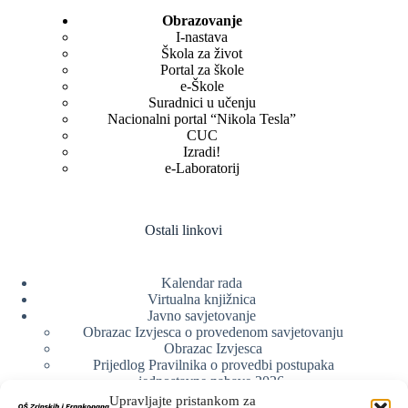
Obrazovanje
I-nastava
Škola za život
Portal za škole
e-Škole
Suradnici u učenju
Nacionalni portal “Nikola Tesla”
CUC
Izradi!
e-Laboratorij
Ostali linkovi
Kalendar rada
Virtualna knjižnica
Javno savjetovanje
Obrazac Izvjesca o provedenom savjetovanju
Obrazac Izvjesca
Prijedlog Pravilnika o provedbi postupaka
jednostavne nabave 2026.
Obrazlozenje uz prijedlog Pravilnika o provedbi
Upravljajte pristankom za