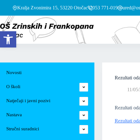
Kralja Zvonimira 15, 53220 Otočac
053 771-019
ured@os-
Open toolbar
Novosti
Rezultati od
O školi
11/05
Natječaji i javni pozivi
Rezultati od
Nastava
Rezultati od
Stručni suradnici