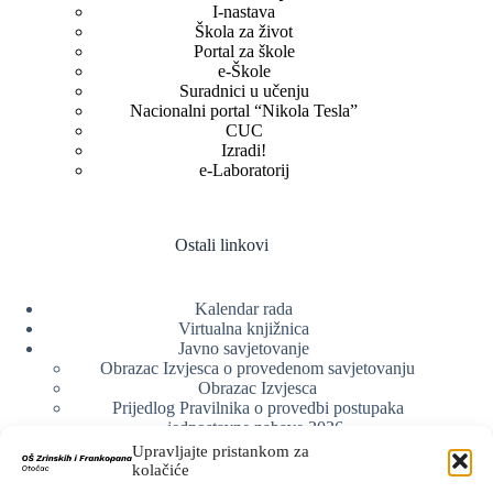
I-nastava
Škola za život
Portal za škole
e-Škole
Suradnici u učenju
Nacionalni portal “Nikola Tesla”
CUC
Izradi!
e-Laboratorij
Ostali linkovi
Kalendar rada
Virtualna knjižnica
Javno savjetovanje
Obrazac Izvjesca o provedenom savjetovanju
Obrazac Izvjesca
Prijedlog Pravilnika o provedbi postupaka
jednostavne nabave 2026.
Obrazlozenje uz prijedlog Pravilnika o provedbi
Upravljajte pristankom za
postupka jednostavne nabave
kolačiće
Obrazac sudjelovanja u savjetovanju s javnošću