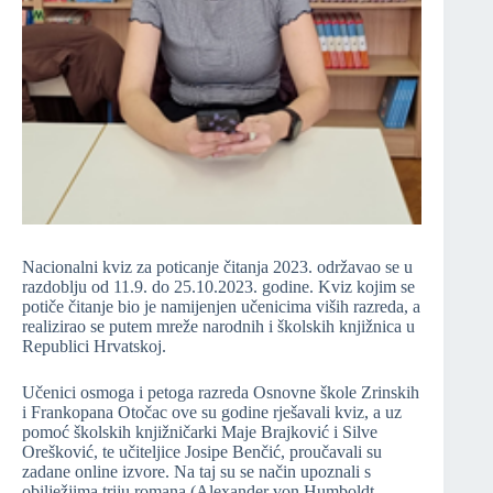
Nacionalni kviz za poticanje čitanja 2023. održavao se u
razdoblju od 11.9. do 25.10.2023. godine. Kviz kojim se
potiče čitanje bio je namijenjen učenicima viših razreda, a
realizirao se putem mreže narodnih i školskih knjižnica u
Republici Hrvatskoj.
Učenici osmoga i petoga razreda Osnovne škole Zrinskih
i Frankopana Otočac ove su godine rješavali kviz, a uz
pomoć školskih knjižničarki Maje Brajković i Silve
Orešković, te učiteljice Josipe Benčić, proučavali su
zadane online izvore. Na taj su se način upoznali s
obilježjima triju romana (Alexander von Humboldt,