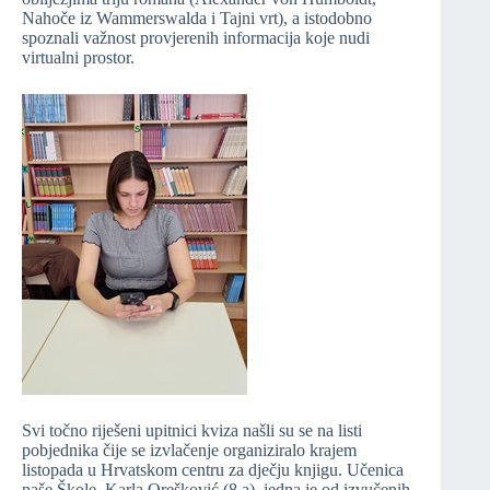
Nahoče iz Wammerswalda i Tajni vrt), a istodobno
spoznali važnost provjerenih informacija koje nudi
virtualni prostor.
Svi točno riješeni upitnici kviza našli su se na listi
pobjednika čije se izvlačenje organiziralo krajem
listopada u Hrvatskom centru za dječju knjigu. Učenica
naše Škole, Karla Orešković (8.a), jedna je od izvučenih