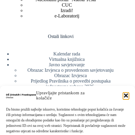
CUC
Izradi!
e-Laboratorij
Ostali linkovi
Kalendar rada
Virtualna knjižnica
Javno savjetovanje
Obrazac Izvjesca o provedenom savjetovanju
Obrazac Izvjesca
Prijedlog Pravilnika o provedbi postupaka
jednostavne nabave 2026.
Obrazlozenje uz prijedlog Pravilnika o provedbi
Upravljajte pristankom za
postupka jednostavne nabave
kolačiće
Obrazac sudjelovanja u savjetovanju s javnošću
Web arhiva
Da bismo pružili najbolje iskustvo, koristimo tehnologije poput kolačića za čuvanje
Politika o zaštiti privatnosti
i/ili pristup informacijama o uređaju. Suglasnost s ovim tehnologijama će nam
omogućiti da obrađujemo podatke kao što su ponašanje pri pregledavanju ili
jedinstveni ID-ovi na ovoj web stranici. Nepristanak ili povlačenje suglasnosti može
negativno utjecati na određene karakteristike i funkcije.
Kontak info