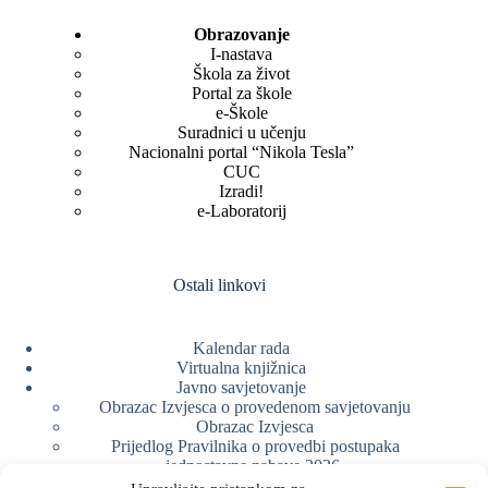
Obrazovanje
I-nastava
Škola za život
Portal za škole
e-Škole
Suradnici u učenju
Nacionalni portal “Nikola Tesla”
CUC
Izradi!
e-Laboratorij
Ostali linkovi
Kalendar rada
Virtualna knjižnica
Javno savjetovanje
Obrazac Izvjesca o provedenom savjetovanju
Obrazac Izvjesca
Prijedlog Pravilnika o provedbi postupaka
jednostavne nabave 2026.
Obrazlozenje uz prijedlog Pravilnika o provedbi