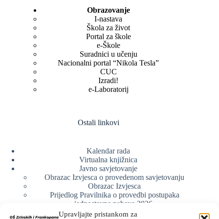
Obrazovanje
I-nastava
Škola za život
Portal za škole
e-Škole
Suradnici u učenju
Nacionalni portal “Nikola Tesla”
CUC
Izradi!
e-Laboratorij
Ostali linkovi
Kalendar rada
Virtualna knjižnica
Javno savjetovanje
Obrazac Izvjesca o provedenom savjetovanju
Obrazac Izvjesca
Prijedlog Pravilnika o provedbi postupaka
jednostavne nabave 2026.
Obrazlozenje uz prijedlog Pravilnika o provedbi
Upravljajte pristankom za