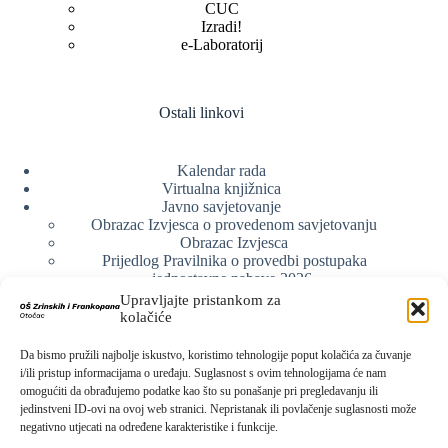
CUC
Izradi!
e-Laboratorij
Ostali linkovi
Kalendar rada
Virtualna knjižnica
Javno savjetovanje
Obrazac Izvjesca o provedenom savjetovanju
Obrazac Izvjesca
Prijedlog Pravilnika o provedbi postupaka
jednostavne nabave 2026.
Obrazlozenje uz prijedlog Pravilnika o provedbi
Upravljajte pristankom za
postupka jednostavne nabave
kolačiće
Obrazac sudjelovanja u savjetovanju s javnošću
Web arhiva
Da bismo pružili najbolje iskustvo, koristimo tehnologije poput kolačića za čuvanje
Politika o zaštiti privatnosti
i/ili pristup informacijama o uređaju. Suglasnost s ovim tehnologijama će nam
omogućiti da obrađujemo podatke kao što su ponašanje pri pregledavanju ili
jedinstveni ID-ovi na ovoj web stranici. Nepristanak ili povlačenje suglasnosti može
negativno utjecati na određene karakteristike i funkcije.
Kontak info