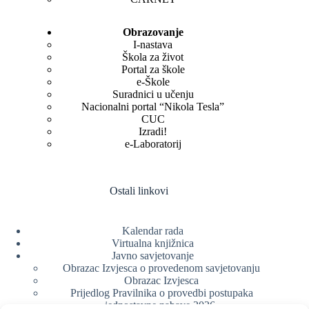
Obrazovanje
I-nastava
Škola za život
Portal za škole
e-Škole
Suradnici u učenju
Nacionalni portal “Nikola Tesla”
CUC
Izradi!
e-Laboratorij
Ostali linkovi
Kalendar rada
Virtualna knjižnica
Javno savjetovanje
Obrazac Izvjesca o provedenom savjetovanju
Obrazac Izvjesca
Prijedlog Pravilnika o provedbi postupaka
jednostavne nabave 2026.