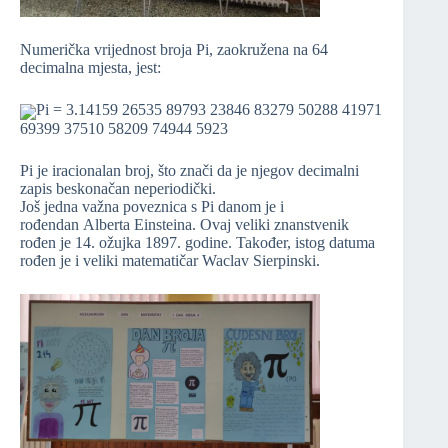
Numerička vrijednost broja Pi, zaokružena na 64
decimalna mjesta, jest:
Pi = 3.14159 26535 89793 23846 83279 50288 41971
69399 37510 58209 74944 5923
Pi je iracionalan broj, što znači da je njegov decimalni
zapis beskonačan neperiodički.
Još jedna važna poveznica s Pi danom je i
rođendan Alberta Einsteina. Ovaj veliki znanstvenik
rođen je 14. ožujka 1897. godine. Također, istog datuma
rođen je i veliki matematičar Waclav Sierpinski.