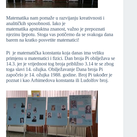
Matematika nam pomaže u razvijanju kreativnosti i
analitičkih sposobnosti. Iako je
matematika apstraktna znanost, važno je prepoznati
njezinu ljepotu. Stoga vas potičemo da se svakoga dana
barem na kratko posvetite matematici!
Pi je matematička konstanta koja danas ima veliku
primjenu u matematici i fizici. Dan broja Pi obilježava se
14.3. jer je vrijednost tog broja približno 3.14 te se zbog
toga slavi 14. ožujka. Obilježavanje Dana broja Pi
započelo je 14. ožujka 1988. godine. Broj Pi također je
poznat i kao Arhimedova konstanta ili Ludolfov broj.