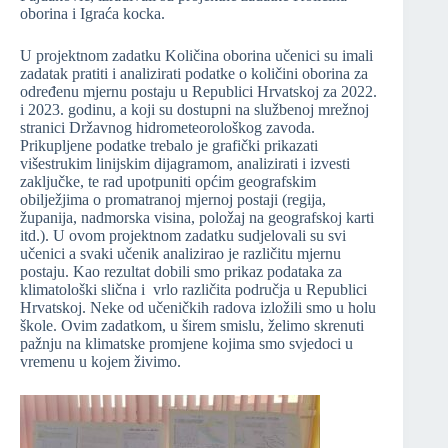
oborina i Igraća kocka.
U projektnom zadatku Količina oborina učenici su imali
zadatak pratiti i analizirati podatke o količini oborina za
određenu mjernu postaju u Republici Hrvatskoj za 2022.
i 2023. godinu, a koji su dostupni na službenoj mrežnoj
stranici Državnog hidrometeorološkog zavoda.
Prikupljene podatke trebalo je grafički prikazati
višestrukim linijskim dijagramom, analizirati i izvesti
zaključke, te rad upotpuniti općim geografskim
obilježjima o promatranoj mjernoj postaji (regija,
županija, nadmorska visina, položaj na geografskoj karti
itd.). U ovom projektnom zadatku sudjelovali su svi
učenici a svaki učenik analizirao je različitu mjernu
postaju. Kao rezultat dobili smo prikaz podataka za
klimatološki slična i vrlo različita područja u Republici
Hrvatskoj. Neke od učeničkih radova izložili smo u holu
škole. Ovim zadatkom, u širem smislu, želimo skrenuti
pažnju na klimatske promjene kojima smo svjedoci u
vremenu u kojem živimo.