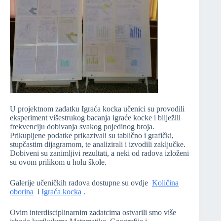
U projektnom zadatku Igraća kocka učenici su provodili
eksperiment višestrukog bacanja igraće kocke i bilježili
frekvenciju dobivanja svakog pojedinog broja.
Prikupljene podatke prikazivali su tablično i grafički,
stupčastim dijagramom, te analizirali i izvodili zaključke.
Dobiveni su zanimljivi rezultati, a neki od radova izloženi
su ovom prilikom u holu škole.
Galerije učeničkih radova dostupne su ovdje
Količina
oborina
i
Igraća kocka
.
Ovim interdisciplinarnim zadatcima ostvarili smo više