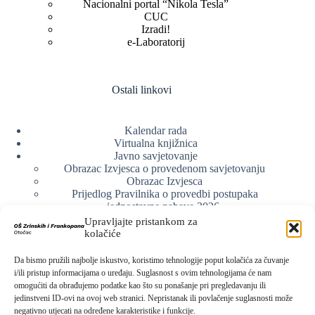
Nacionalni portal “Nikola Tesla”
CUC
Izradi!
e-Laboratorij
Ostali linkovi
Kalendar rada
Virtualna knjižnica
Javno savjetovanje
Obrazac Izvjesca o provedenom savjetovanju
Obrazac Izvjesca
Prijedlog Pravilnika o provedbi postupaka
jednostavne nabave 2026.
Obrazlozenje uz prijedlog Pravilnika o provedbi
Upravljajte pristankom za
postupka jednostavne nabave
kolačiće
Obrazac sudjelovanja u savjetovanju s javnošću
Web arhiva
Da bismo pružili najbolje iskustvo, koristimo tehnologije poput kolačića za čuvanje
Politika o zaštiti privatnosti
i/ili pristup informacijama o uređaju. Suglasnost s ovim tehnologijama će nam
omogućiti da obrađujemo podatke kao što su ponašanje pri pregledavanju ili
jedinstveni ID-ovi na ovoj web stranici. Nepristanak ili povlačenje suglasnosti može
negativno utjecati na određene karakteristike i funkcije.