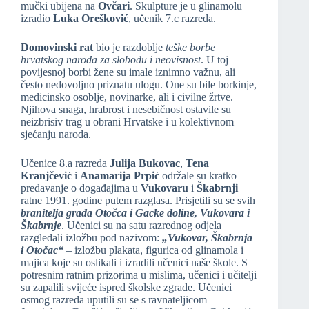
mučki ubijena na
Ovčari
. Skulpture je u glinamolu
izradio
Luka Orešković
, učenik 7.c razreda.
Domovinski rat
bio je razdoblje
teške borbe
hrvatskog naroda za slobodu i neovisnost
. U toj
povijesnoj borbi žene su imale iznimno važnu, ali
često nedovoljno priznatu ulogu. One su bile borkinje,
medicinsko osoblje, novinarke, ali i civilne žrtve.
Njihova snaga, hrabrost i nesebičnost ostavile su
neizbrisiv trag u obrani Hrvatske i u kolektivnom
sjećanju naroda.
Učenice 8.a razreda
Julija Bukovac
,
Tena
Kranjčević
i
Anamarija Prpić
održale su kratko
predavanje o događajima u
Vukovaru
i
Škabrnji
ratne 1991. godine putem razglasa. Prisjetili su se svih
branitelja grada Otočca i Gacke doline, Vukovara i
Škabrnje
. Učenici su na satu razrednog odjela
razgledali izložbu pod nazivom:
„Vukovar, Škabrnja
i Otočac“
– izložbu plakata, figurica od glinamola i
majica koje su oslikali i izradili učenici naše škole. S
potresnim ratnim prizorima u mislima, učenici i učitelji
su zapalili svijeće ispred školske zgrade. Učenici
osmog razreda uputili su se s ravnateljicom