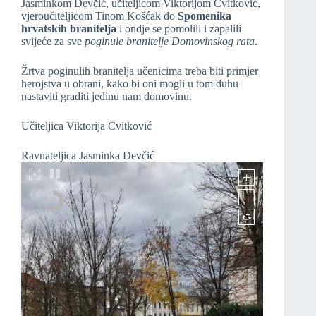
Jasminkom Devčić, učiteljicom Viktorijom Cvitković,
vjeroučiteljicom Tinom Košćak do
Spomenika
hrvatskih branitelja
i ondje se pomolili i zapalili
svijeće za sve
poginule branitelje Domovinskog rata
.
Žrtva poginulih branitelja učenicima treba biti primjer
herojstva u obrani, kako bi oni mogli u tom duhu
nastaviti graditi jedinu nam domovinu.
Učiteljica Viktorija Cvitković
Ravnateljica Jasminka Devčić