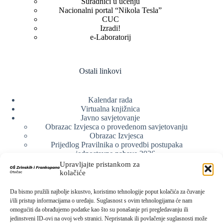
Suradnici u učenju
Nacionalni portal “Nikola Tesla”
CUC
Izradi!
e-Laboratorij
Ostali linkovi
Kalendar rada
Virtualna knjižnica
Javno savjetovanje
Obrazac Izvjesca o provedenom savjetovanju
Obrazac Izvjesca
Prijedlog Pravilnika o provedbi postupaka
jednostavne nabave 2026.
Obrazlozenje uz prijedlog Pravilnika o provedbi
Upravljajte pristankom za
postupka jednostavne nabave
kolačiće
Obrazac sudjelovanja u savjetovanju s javnošću
Web arhiva
Da bismo pružili najbolje iskustvo, koristimo tehnologije poput kolačića za čuvanje
Politika o zaštiti privatnosti
i/ili pristup informacijama o uređaju. Suglasnost s ovim tehnologijama će nam
omogućiti da obrađujemo podatke kao što su ponašanje pri pregledavanju ili
jedinstveni ID-ovi na ovoj web stranici. Nepristanak ili povlačenje suglasnosti može