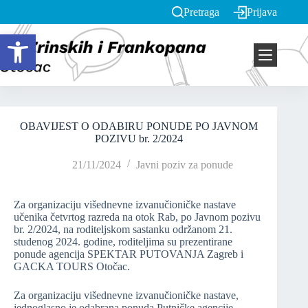
Pretraga
Prijava
Open toolbar
OBAVIJEST O ODABIRU PONUDE PO JAVNOM
POZIVU br. 2/2024
21/11/2024
Javni poziv za ponude
Za organizaciju višednevne izvanučioničke nastave
učenika četvrtog razreda na otok Rab, po Javnom pozivu
br. 2/2024, na roditeljskom sastanku održanom 21.
studenog 2024. godine, roditeljima su prezentirane
ponude agencija SPEKTAR PUTOVANJA Zagreb i
GACKA TOURS Otočac.
Za organizaciju višednevne izvanučioničke nastave,
jednoglasno je odabrana ponuda Putničke agencije