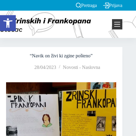
Pretraga
Prijava
Open toolbar
“Navik on živi ki zgine pošteno”
28/04/2023
Novosti - Naslovna