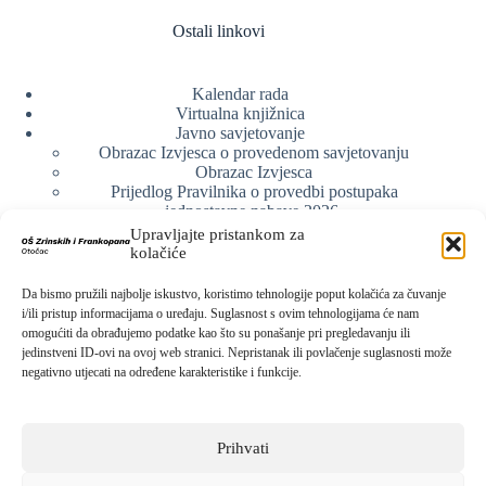
Ostali linkovi
Kalendar rada
Virtualna knjižnica
Javno savjetovanje
Obrazac Izvjesca o provedenom savjetovanju
Obrazac Izvjesca
Prijedlog Pravilnika o provedbi postupaka
jednostavne nabave 2026.
Obrazlozenje uz prijedlog Pravilnika o provedbi
Upravljajte pristankom za
postupka jednostavne nabave
kolačiće
Obrazac sudjelovanja u savjetovanju s javnošću
Web arhiva
Da bismo pružili najbolje iskustvo, koristimo tehnologije poput kolačića za čuvanje
Politika o zaštiti privatnosti
i/ili pristup informacijama o uređaju. Suglasnost s ovim tehnologijama će nam
omogućiti da obrađujemo podatke kao što su ponašanje pri pregledavanju ili
jedinstveni ID-ovi na ovoj web stranici. Nepristanak ili povlačenje suglasnosti može
negativno utjecati na određene karakteristike i funkcije.
Kontak info
Adresa:
Prihvati
Kralja Zvonimira 15, 53220 Otočac
Kontakt broj: