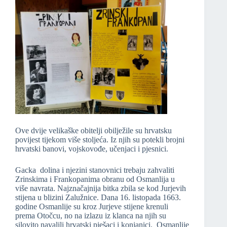
Ove dvije velikaške obitelji obilježile su hrvatsku
povijest tijekom više stoljeća. Iz njih su potekli brojni
hrvatski banovi, vojskovođe, učenjaci i pjesnici.
Gacka dolina i njezini stanovnici trebaju zahvaliti
Zrinskima i Frankopanima obranu od Osmanlija u
više navrata. Najznačajnija bitka zbila se kod Jurjevih
stijena u blizini Zalužnice. Dana 16. listopada 1663.
godine Osmanlije su kroz Jurjeve stijene krenuli
prema Otočcu, no na izlazu iz klanca na njih su
silovito navalili hrvatski pješaci i konjanici. Osmanlije