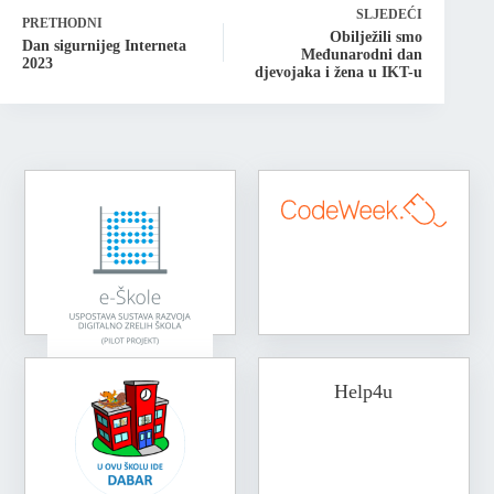
SLJEDEĆI
PRETHODNI
Obilježili smo
Dan sigurnijeg Interneta
Međunarodni dan
2023
djevojaka i žena u IKT-u
Help4u