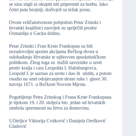
se nisu stigli ni okupiti niti pripremiti za borbu. Iako
četiri puta brojniji, doživjeli su težak poraz.
Ovom veličanstvenom pobjedom Petar Zrinski i
hrvatski krajišnici zauvijek su spriječili prodor
Osmanlija u Gacku dolinu.
Petar Zrinski i Fran Krsto Frankopan su bili
nezadovoljni sporim akcijama Bečkog dvora u
oslobađanju Hrvatske te njihovom apsolutističkom
politikom. Zbog toga su tražili saveznike u uroti
protiv kralja i cara Leopolda I. Habsburgovca.
Leopold I. je saznao za urotu i dao ih uhititi, a potom
osudio na smrt odsijecanjem desne ruke i glave 30.
travnja 1671. u Bečkom Novom Mjestu.
Pogubljenje Petra Zrinskog i Frana Krste Frankopana
je tijekom 19. i 20. stoljeća bio jedan od hrvatskih
simbola spremnosti na žrtvu za domovinu.
Učiteljice Viktorija Cvitković i Danijela Orešković
Gladović