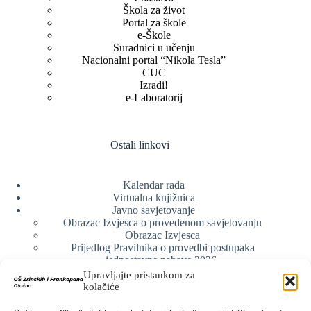
Škola za život
Portal za škole
e-Škole
Suradnici u učenju
Nacionalni portal “Nikola Tesla”
CUC
Izradi!
e-Laboratorij
Ostali linkovi
Kalendar rada
Virtualna knjižnica
Javno savjetovanje
Obrazac Izvjesca o provedenom savjetovanju
Obrazac Izvjesca
Prijedlog Pravilnika o provedbi postupaka
jednostavne nabave 2026.
Obrazlozenje uz prijedlog Pravilnika o provedbi
Upravljajte pristankom za
postupka jednostavne nabave
kolačiće
Obrazac sudjelovanja u savjetovanju s javnošću
Web arhiva