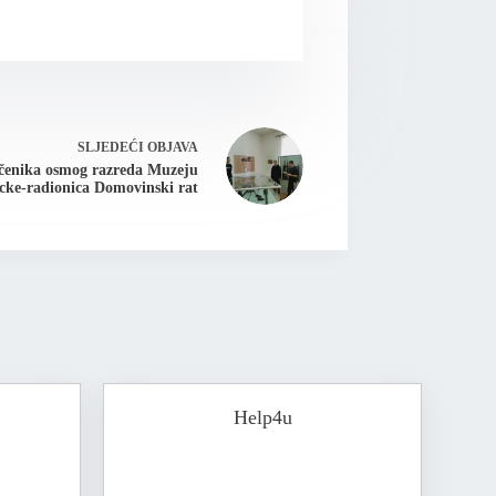
SLJEDEĆI
OBJAVA
učenika osmog razreda Muzeju
cke-radionica Domovinski rat
Help4u