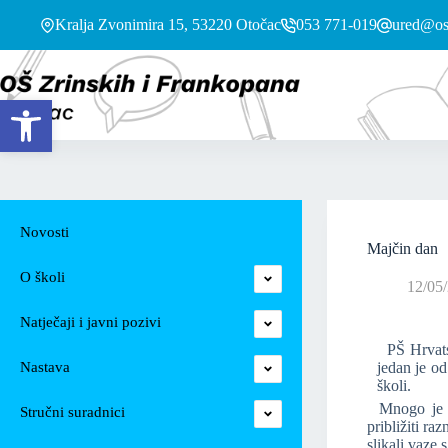
Kralja Zvonimira 15, 53220 Otočac
053 771-019
ured@os-
Open toolbar
Novosti
Majčin dan
O školi
12/05
Natječaji i javni pozivi
PŠ Hrvatsk
Nastava
jedan je od
školi.
Mnogo je to
Stručni suradnici
približiti ra
slikali vaze