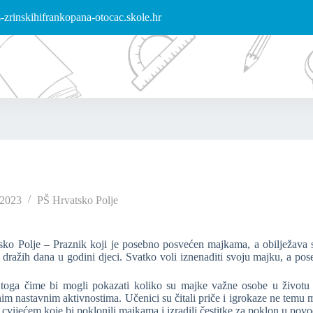
zrinskihifrankopana-otocac.skole.hr
/2023
PŠ Hrvatsko Polje
o Polje – Praznik koji je posebno posvećen majkama, a obilježava s
 dražih dana u godini djeci. Svatko voli iznenaditi svoju majku, a po
ga čime bi mogli pokazati koliko su majke važne osobe u životu s
znim nastavnim aktivnostima. Učenici su čitali priče i igrokaze ne temu 
 s cvijećem koje bi poklonili majkama i izradili čestitke za poklon u po