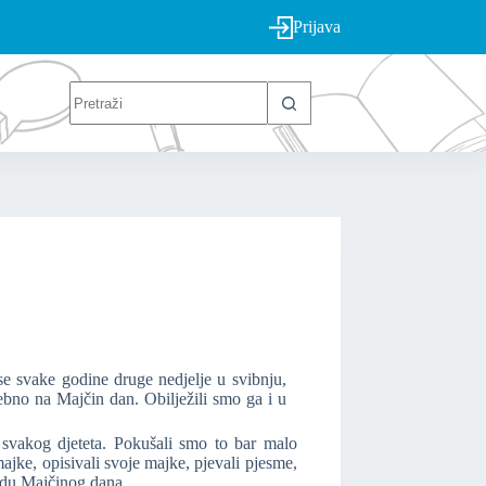
Prijava
e svake godine druge nedjelje u svibnju,
sebno na Majčin dan. Obilježili smo ga i u
vakog djeteta. Pokušali smo to bar malo
majke, opisivali svoje majke, pjevali pjesme,
vodu Majčinog dana.